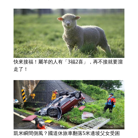
快來接福！屬羊的人有「3福2喜」，再不接就要溜
走了！
凱米瞬間側風？國道休旅車翻落5米邊坡父女受困