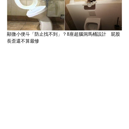
顯微小便斗「防止找不到」？8座超腦洞馬桶設計 屁股
長歪還不算最慘