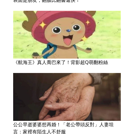
《航海王》真人喬巴來了！背影超Q萌翻粉絲
公公早逝婆婆想再婚！「老公帶頭反對」人妻坦
言：家裡有陌生人不舒服