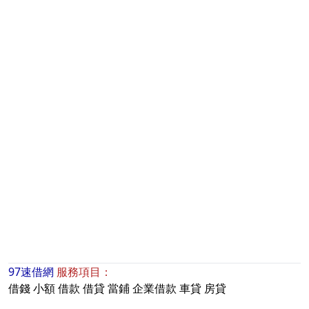
97速借網
服務項目：
借錢
小額
借款
借貸
當鋪
企業借款
車貸
房貸