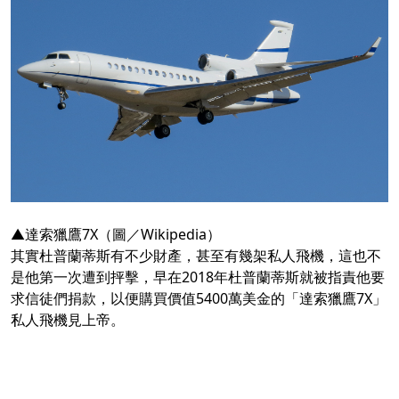
▲達索獵鷹7X（圖／Wikipedia）
其實杜普蘭蒂斯有不少財產，甚至有幾架私人飛機，這也不
是他第一次遭到抨擊，早在2018年杜普蘭蒂斯就被指責他要
求信徒們捐款，以便購買價值5400萬美金的「達索獵鷹7X」
私人飛機見上帝。