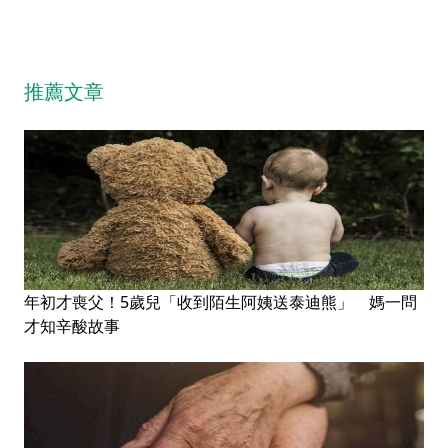
推薦文章
年初才喪父！5歲兒「收到陌生阿姨送泰迪熊」 媽一問
才知辛酸故事