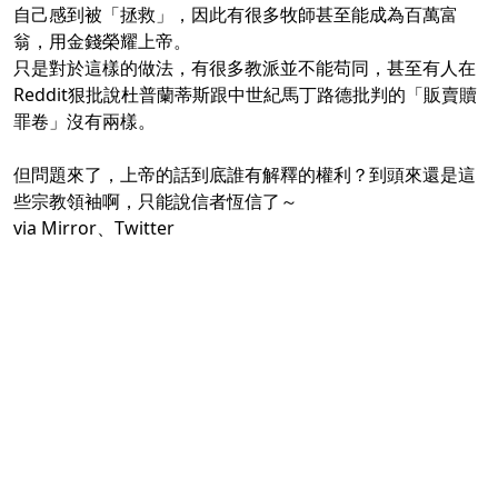
自己感到被「拯救」，因此有很多牧師甚至能成為百萬富
翁，用金錢榮耀上帝。
只是對於這樣的做法，有很多教派並不能苟同，甚至有人在
Reddit狠批說杜普蘭蒂斯跟中世紀馬丁路德批判的「販賣贖
罪卷」沒有兩樣。
但問題來了，上帝的話到底誰有解釋的權利？到頭來還是這
些宗教領袖啊，只能說信者恆信了～
via
Mirror
、Twitter