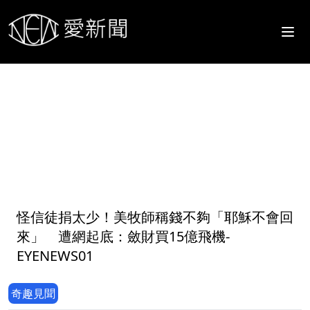
1
怪信徒捐太少！美牧師稱錢不夠「耶穌不會回
來」 遭網起底：斂財買15億飛機-
EYENEWS01
奇趣見聞