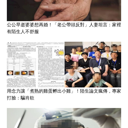
公公早逝婆婆想再婚！「老公帶頭反對」人妻坦言：家裡
有陌生人不舒服
用念力讓「煮熟的雞蛋孵出小雞」！陸生論文瘋傳，專家
打臉：騙肖欸