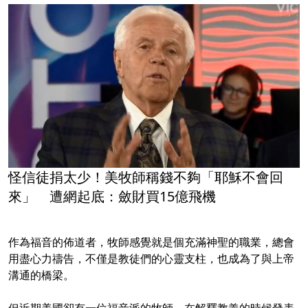
怪信徒捐太少！美牧師稱錢不夠「耶穌不會回
來」 遭網起底：斂財買15億飛機
作為福音的佈道者，牧師感覺就是個充滿神聖的職業，總會
用盡心力禱告，不僅是教徒們的心靈支柱，也成為了與上帝
溝通的橋梁。