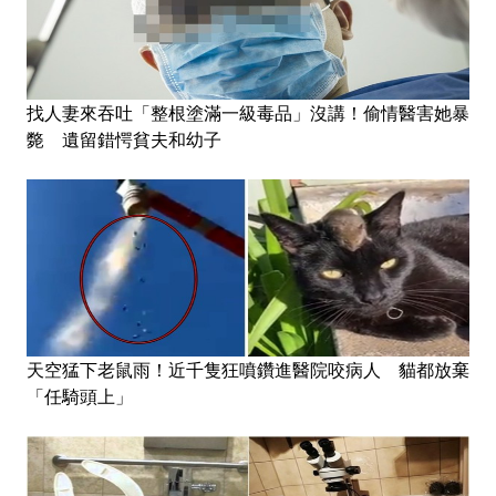
找人妻來吞吐「整根塗滿一級毒品」沒講！偷情醫害她暴
斃 遺留錯愕貧夫和幼子
天空猛下老鼠雨！近千隻狂噴鑽進醫院咬病人 貓都放棄
「任騎頭上」