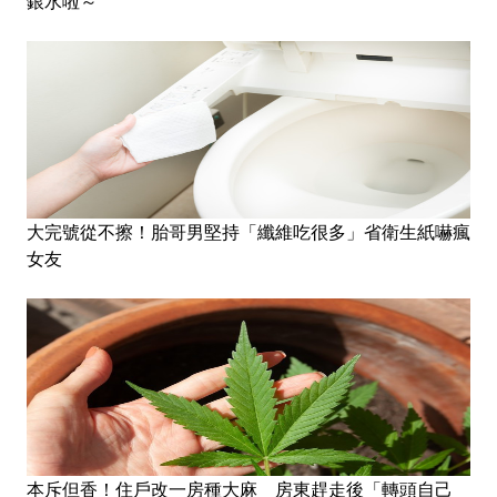
銀水啦～
大完號從不擦！胎哥男堅持「纖維吃很多」省衛生紙嚇瘋
女友
本斥但香！住戶改一房種大麻 房東趕走後「轉頭自己