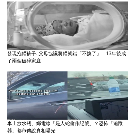
發現抱錯孩子..父母協議將錯就錯「不換了」 13年後成
了兩個破碎家庭
車上放水瓶、綁電線「是人蛇偷作記號」？恐怖「追蹤
器」都市傳說真相曝光