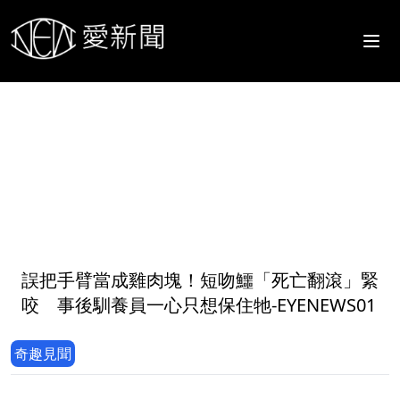
1
誤把手臂當成雞肉塊！短吻鱷「死亡翻滾」緊
咬 事後馴養員一心只想保住牠-EYENEWS01
奇趣見聞