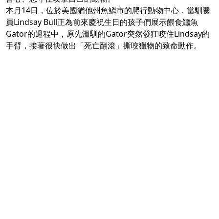
本月14日，位於美國猶他州魚鱗市的爬行動物中心，當馴養
員Lindsay Bull正為前來慶祝生日的孩子們展示餵食鱷魚
Gator的過程中，原先溫馴的Gator突然發狂咬住Lindsay的
手臂，接著很快做出「死亡翻滾」撕咬獵物的致命動作。