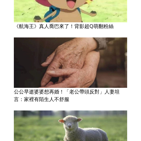
《航海王》真人喬巴來了！背影超Q萌翻粉絲
公公早逝婆婆想再婚！「老公帶頭反對」人妻坦
言：家裡有陌生人不舒服