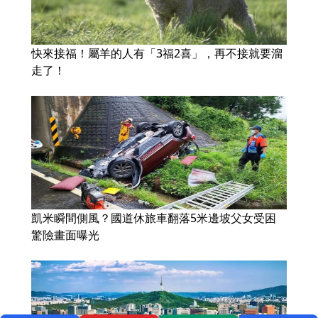
快來接福！屬羊的人有「3福2喜」，再不接就要溜
走了！
凱米瞬間側風？國道休旅車翻落5米邊坡父女受困
驚險畫面曝光