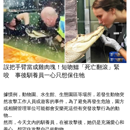
誤把手臂當成雞肉塊！短吻鱷「死亡翻滾」緊
咬 事後馴養員一心只想保住牠
據慣例，動物園、水生館、生態園區等場所，若發生動物突
然攻擊工作人員或遊客的事件，為了避免再發生危險，園方
或相關管理單位可能都會安樂死這些有突發攻擊行為的動
物…
然而，今天文內的馴養員，在被攻擊後，她仍是充滿愛心和
善心、想守住攻擊自己的動物。