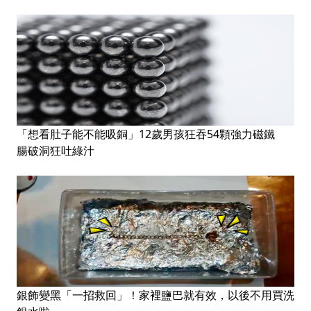
「想看肚子能不能吸銅」12歲男孩狂吞54顆強力磁鐵
腸破洞狂吐綠汁
銀飾變黑「一招救回」！家裡鹽巴就有效，以後不用買洗