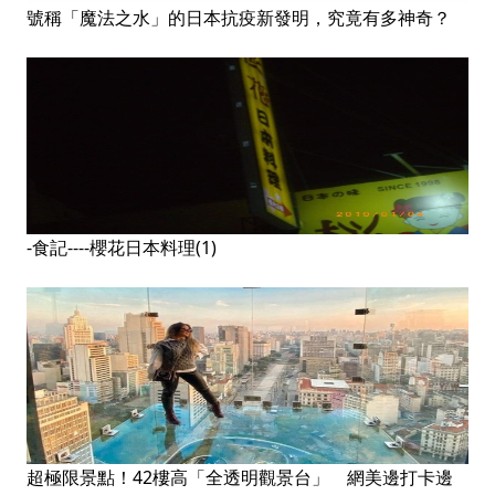
號稱「魔法之水」的日本抗疫新發明，究竟有多神奇？
-食記----櫻花日本料理(1)
超極限景點！42樓高「全透明觀景台」 網美邊打卡邊