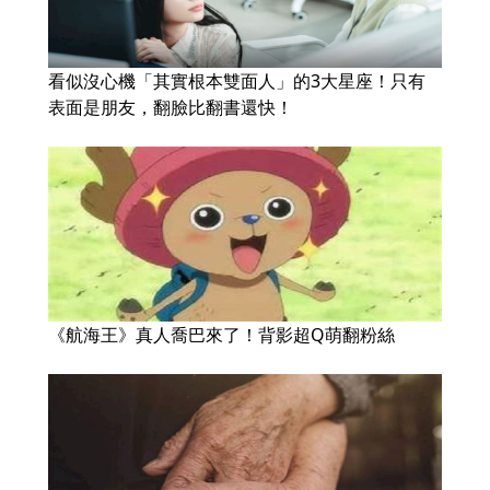
看似沒心機「其實根本雙面人」的3大星座！只有
表面是朋友，翻臉比翻書還快！
《航海王》真人喬巴來了！背影超Q萌翻粉絲