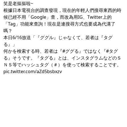
笑是老摳摳啦~
根據日本電視台的調查發現，現在的年輕人們搜尋東西的時
候已經不用「Google」查，而改為用IG、Twitter上的
「Tag」功能來查詢！現在是連搜尋方式也要成為代溝了
嗎？
本日6/16放送「『ググル』じゃなくて、若者は『タグ
る』」
何かを検索する時、若者は『
#ググる
』ではなく『
#タグ
る
』そうです。『タグる』とは、インスタグラムなどのＳ
ＮＳ等でハッシュタグ（＃）を使って検索することです。
pic.twitter.com/aZd5bsbxzv