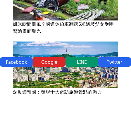
凱米瞬間側風？國道休旅車翻落5米邊坡父女受困
驚險畫面曝光
Facebook
Google
LINE
Twitter
深度遊韓國：發現十大必訪旅遊景點的魅力