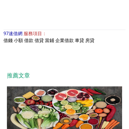
97速借網
服務項目：
借錢
小額
借款
借貸
當鋪
企業借款
車貸
房貸
推薦文章