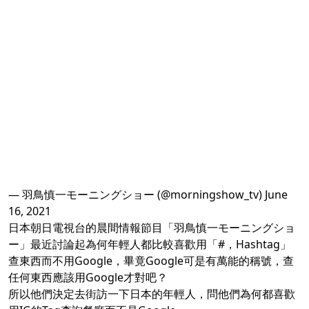
— 羽鳥慎一モーニングショー (@morningshow_tv)
June
16, 2021
日本朝日電視台的晨間情報節目「羽鳥慎一モーニングショ
ー」最近討論起為何年輕人都比較喜歡用「#，Hashtag」
查東西而不用Google，畢竟Google可是有萬能的稱號，查
任何東西應該用Google才對吧？
所以他們決定去街訪一下日本的年輕人，問他們為何都喜歡