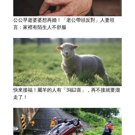
公公早逝婆婆想再婚！「老公帶頭反對」人妻坦
言：家裡有陌生人不舒服
快來接福！屬羊的人有「3福2喜」，再不接就要溜
走了！