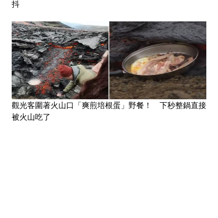
抖
觀光客圍著火山口「爽煎培根蛋」野餐！ 下秒整鍋直接
被火山吃了