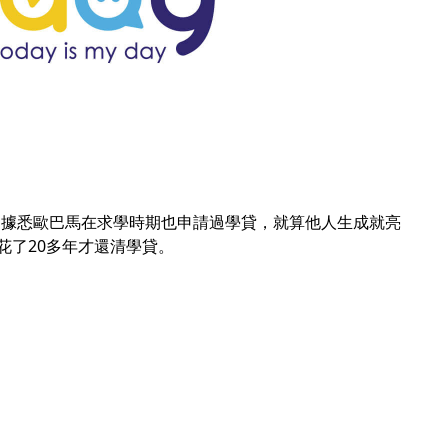
例子，據悉歐巴馬在求學時期也申請過學貸，就算他人生成就亮
花了20多年才還清學貸。