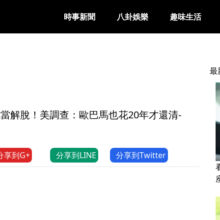
時事新聞
八卦娛樂
趣味生活
最
死當解脫！美調查：歐巴馬也花20年才還清-
分享到G+
分享到LINE
分享到Twitter