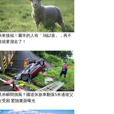
快來接福！屬羊的人有「3福2喜」，再不
接就要溜走了！
凱米瞬間側風？國道休旅車翻落5米邊坡父
女受困 驚險畫面曝光