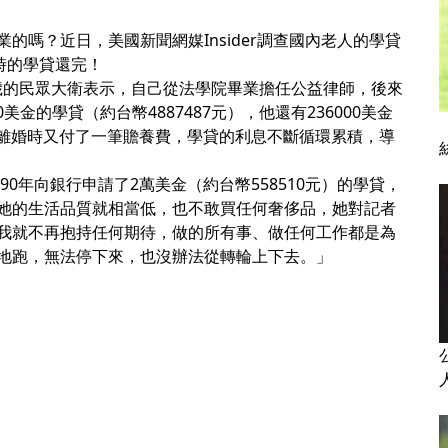
的嗎？近日，美國新聞網媒Insider調查國內老人的學貸
時的學貸還完！
59歲的民眾大衛表示，自己從法學院畢業擔任公益律師，後來
美金的學貸（約台幣4887487元），他還有236000美金
含他離婚時又付了一筆贍養費，學貸的利息不斷循環累積，導
90年向銀行申請了2萬美金（約台幣558510元）的學貸，
她的生活品質就相當低，也不敢買任何奢侈品，她對記者
我就不再抱持任何期待，做的所有事、做任何工作都是為
地跑，無法停下來，也沒辦法從轉輪上下去。」