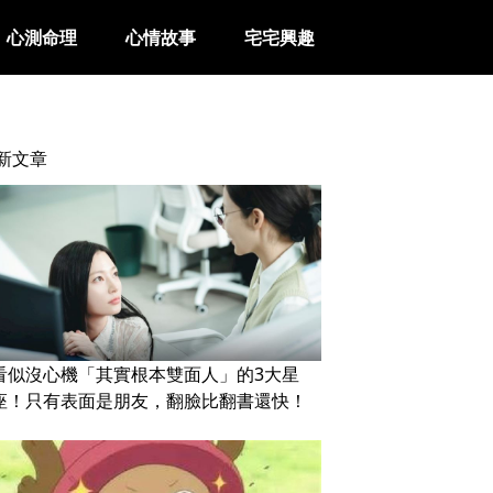
心測命理
心情故事
宅宅興趣
新文章
看似沒心機「其實根本雙面人」的3大星
座！只有表面是朋友，翻臉比翻書還快！