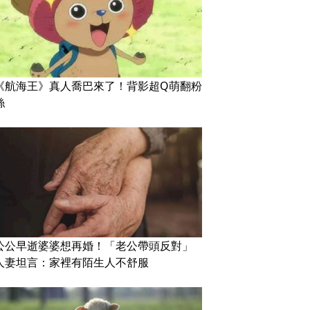
《航海王》真人喬巴來了！背影超Q萌翻粉
絲
公公早逝婆婆想再婚！「老公帶頭反對」
人妻坦言：家裡有陌生人不舒服