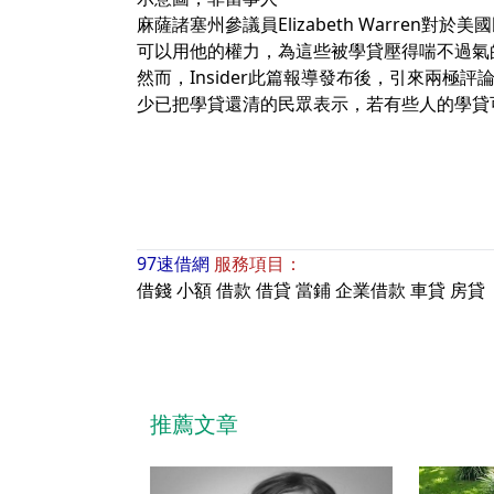
麻薩諸塞州參議員Elizabeth Warre
可以用他的權力，為這些被學貸壓得喘不過氣
然而，Insider此篇報導發布後，引來兩
少已把學貸還清的民眾表示，若有些人的學貸
97速借網
服務項目：
借錢
小額
借款
借貸
當鋪
企業借款
車貸
房貸
推薦文章