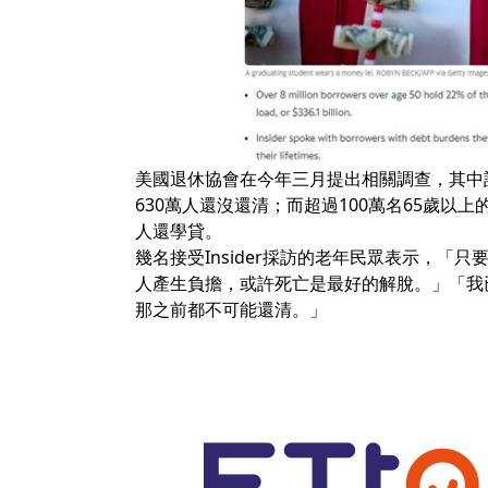
美國退休協會在今年三月提出相關調查，其中記
630萬人還沒還清；而超過100萬名65歲
人還學貸。
幾名接受Insider採訪的老年民眾表示，
人產生負擔，或許死亡是最好的解脫。」「我
那之前都不可能還清。」