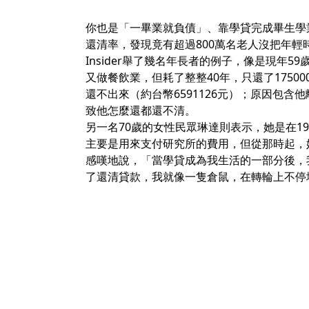
你也是「一畢業就負債」、靠學貸完成畢生學業
還清率，發現竟有超過800萬名老人沒把年輕
Insider舉了幾名年長者的例子，像是現年
又做餐飲業，但耗了整整40年，只還了175000
還不出來（約台幣6591126元）；原因包
致他怎麼還都還不清。
另一名70歲的女性民眾琳達則表示，她是在19
主要是用來支付研究所的費用，但從那時起，
感嘆地說，「當學貸成為我生活的一部分後，
了還清貸款，我就像一隻倉鼠，在轉輪上不停