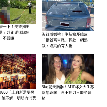
借一下！美警掏出
神器」趕跑兇猛鱷魚
沒錢辦婚禮！準新娘厚臉皮
：不難嘛
「帳號寫車尾」募款 網熱
議：還真的有人捐
3kg驚天胸器！M罩杯女大生募
3800「上廁所還要另
款想縮胸：再不動刀只能坐輪
」 她不解：明明有消費
椅