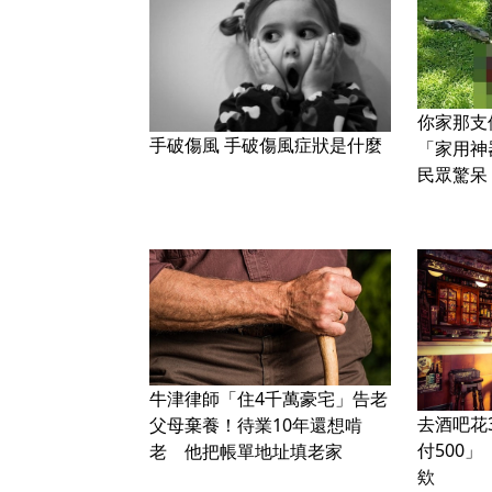
你家那支
手破傷風 手破傷風症狀是什麼
「家用
民眾驚呆
牛津律師「住4千萬豪宅」告老
去酒吧花
父母棄養！待業10年還想啃
付500
老 他把帳單地址填老家
欸