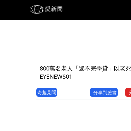
1
800萬名老人「還不完學貸」以老
EYENEWS01
奇趣見聞
分享到臉書