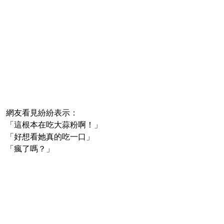
網友看見紛紛表示：
「這根本在吃大蒜粉啊！」
「好想看她真的吃一口」
「瘋了嗎？」