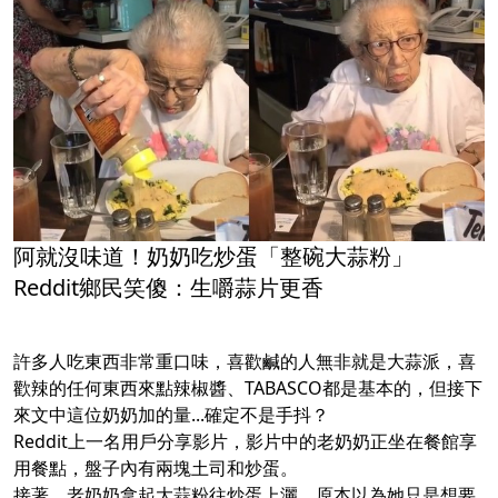
阿就沒味道！奶奶吃炒蛋「整碗大蒜粉」
Reddit鄉民笑傻：生嚼蒜片更香
許多人吃東西非常重口味，喜歡鹹的人無非就是大蒜派，喜
歡辣的任何東西來點辣椒醬、TABASCO都是基本的，但接下
來文中這位奶奶加的量...確定不是手抖？
Reddit上一名用戶分享影片，影片中的老奶奶正坐在餐館享
用餐點，盤子內有兩塊土司和炒蛋。
接著，老奶奶拿起大蒜粉往炒蛋上灑，原本以為她只是想要