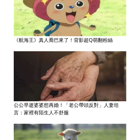
《航海王》真人喬巴來了！背影超Q萌翻粉絲
公公早逝婆婆想再婚！「老公帶頭反對」人妻坦
言：家裡有陌生人不舒服