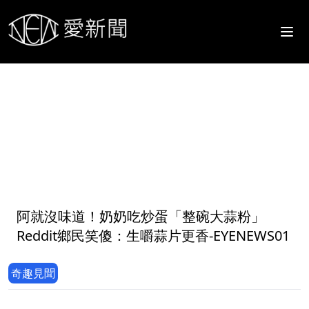
1
阿就沒味道！奶奶吃炒蛋「整碗大蒜粉」
Reddit鄉民笑傻：生嚼蒜片更香-EYENEWS01
奇趣見聞