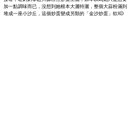
加一點調味而已，沒想到她根本大灑特灑，整個大蒜粉滿到
堆成一座小沙丘，這個炒蛋變成另類的「金沙炒蛋」欸XD