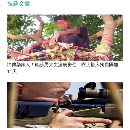
推薦文章
怕傳染家人！確診男大生沒病房住 樹上搭床獨自隔離
11天