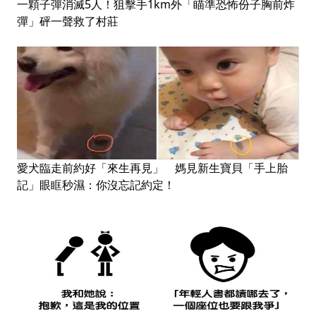
一顆子彈消滅5人！狙擊手1km外「瞄準恐怖份子胸前炸
彈」砰一聲救了村莊
愛犬臨走前約好「來生再見」 媽見新生寶貝「手上胎
記」眼眶秒濕：你沒忘記約定！