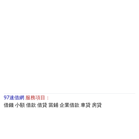
97速借網
服務項目：
借錢
小額
借款
借貸
當鋪
企業借款
車貸
房貸