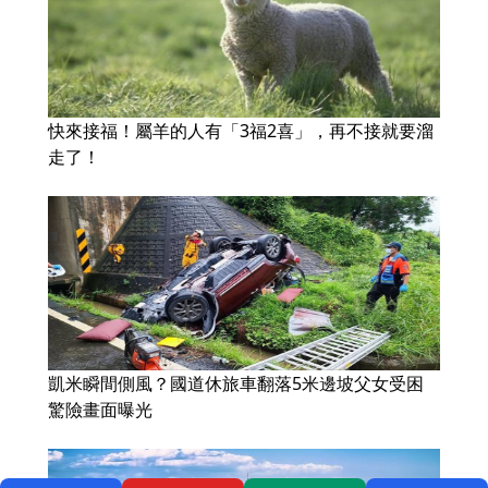
快來接福！屬羊的人有「3福2喜」，再不接就要溜
走了！
凱米瞬間側風？國道休旅車翻落5米邊坡父女受困
驚險畫面曝光