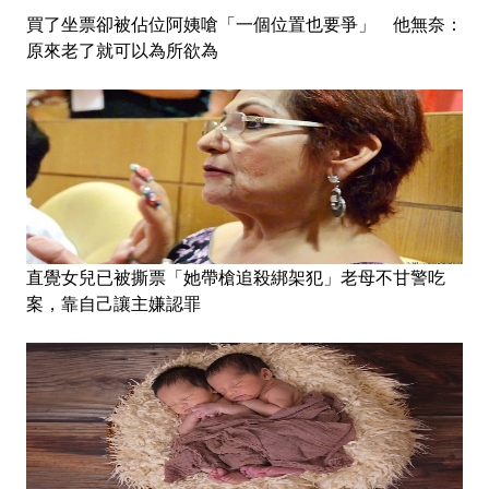
買了坐票卻被佔位阿姨嗆「一個位置也要爭」 他無奈：
原來老了就可以為所欲為
直覺女兒已被撕票「她帶槍追殺綁架犯」老母不甘警吃
案，靠自己讓主嫌認罪