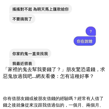
「家裡的鬼去幫我要錢了？」朋友驚恐還錢，求
惡鬼放過我吧...網友看傻：怎有這種好事？
你有借朋友錢或被朋友借錢的經驗嗎？經常有人借了
錢之後就像從來沒跟我借過似的，一個月、兩個月、