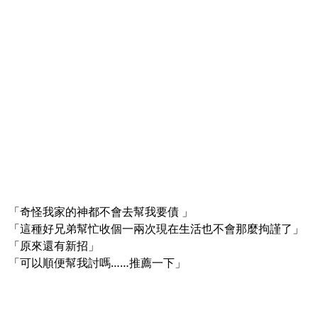
「奇怪我家的神都不會去幫我要債 」
「這種好兄弟幫忙收個一兩次現在生活也不會那麼拘謹了」
「原來還有新招」
「可以順便幫我討嗎……推薦一下」