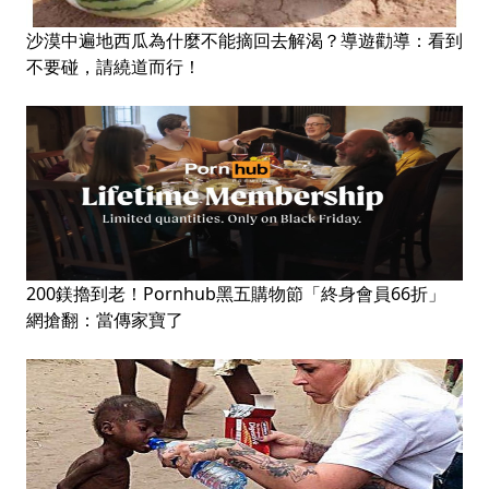
沙漠中遍地西瓜為什麼不能摘回去解渴？導遊勸導：看到
不要碰，請繞道而行！
200鎂擼到老！Pornhub黑五購物節「終身會員66折」
網搶翻：當傳家寶了