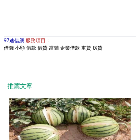
97速借網
服務項目：
借錢
小額
借款
借貸
當鋪
企業借款
車貸
房貸
推薦文章