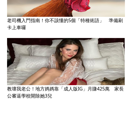
老司機入門指南！你不該懂的5個「特種術語」 準備刷
卡上車囉
教壞我老公！地方媽媽靠「成人版IG」月賺425萬 家長
公審逼學校開除她3兒