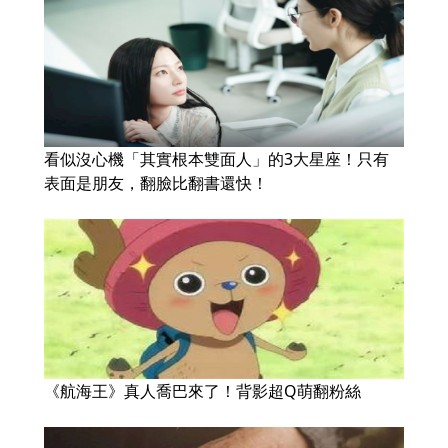
看似沒心機「其實根本雙面人」的3大星座！只有
表面是朋友，翻臉比翻書還快！
《航海王》真人喬巴來了！背影超Q萌翻粉絲