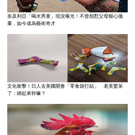
奈及利亞「喝水男童」現況曝光！不曾怨懟父母狠心拋
棄，如今成為藝術奇才
文化衝擊！日人去美國開會「零食袋打結」 老美驚呆
了：綁起來幹嘛？