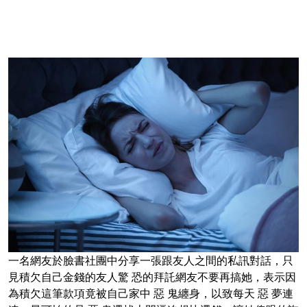
一名網友於臉書社團中分享一張跟友人之間的私訊對話，只
見積欠自己金錢的友人驚 恐的拜託網友不要再搞她，表示因
為積欠這筆款項竟被自己家中 惡 鬼纏身，以致每天 惡 夢連