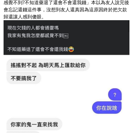
感覺不到?不知道藥退了還會不會還我錢」本以為友人說完後
會忘記還錢這件事，沒想到友人還真因為這原因終於把欠款
歸還讓人感到傻眼。