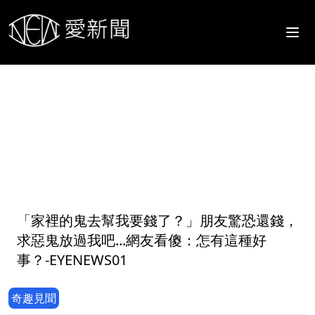
1
「家裡的鬼去幫我要錢了？」朋友驚恐還錢，
求惡鬼放過我吧...網友看傻：怎有這種好
事？-EYENEWS01
奇趣見聞