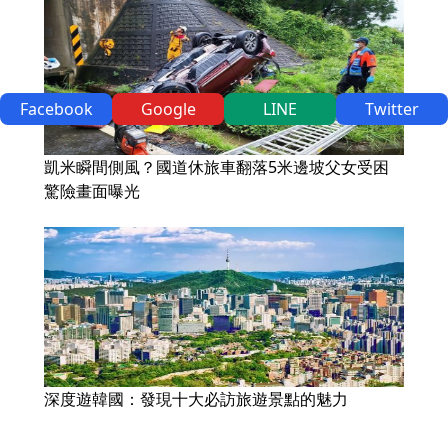
Facebook
Google
LINE
Twitter
凱米瞬間側風？國道休旅車翻落5米邊坡父女受困
驚險畫面曝光
深度遊韓國：發現十大必訪旅遊景點的魅力