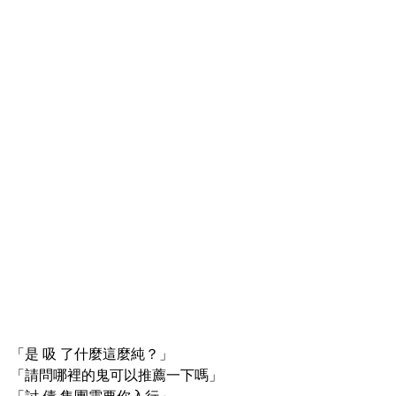
「是 吸 了什麼這麼純？」
「請問哪裡的鬼可以推薦一下嗎」
「討 債 集團需要你入行」