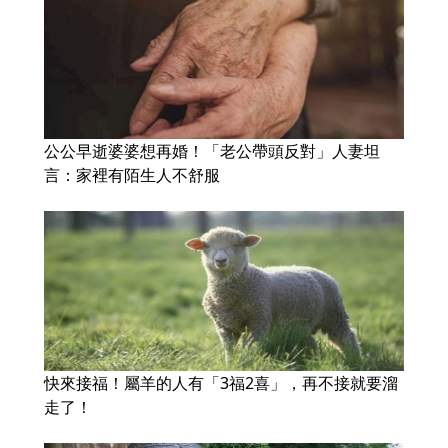
公公早逝婆婆想再婚！「老公帶頭反對」人妻坦
言：家裡有陌生人不舒服
快來接福！屬羊的人有「3福2喜」，再不接就要溜
走了！