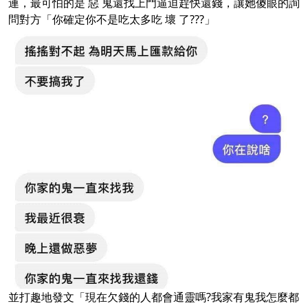
連，最可怕的是 惡 鬼還找上門逼迫趕快還錢，讓她傻眼的詢
問對方「你確定你不是吃太多吃 壞 了???」
並打趣地發文「現在欠錢的人都會通靈嗎?我家有鬼我怎麼都