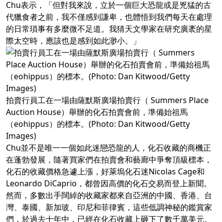
Chu表示，「但對我來說，立於一個巨大恐龍或是兇猛的古
代獵食者之前，我不僅感到謙卑，也體悟到我們每天在處理
的日常瑣事有多麼微不足道。我猜天文學家在研究廣袤的星
際太空時，應該也是感到如此渺小。」
拍賣行員工在一場由薩默斯廣場拍賣行（ Summers Place
Auction House）舉辦的化石拍賣會前，準備始祖馬
（eohippus）的標本。(Photo: Dan Kitwood/Getty
Images)
Chu並不是唯一一個如此迷戀恐龍的人，化石收藏的商機正
在蓬勃發展，隨著買家們在拍賣會和藝廊中爭奪頂級標本，
化石的收藏價格急遽上漲，好萊塢化石迷Nicolas Cage和
Leonardo DiCaprio，都曾因高價的化石交易而登上新聞。
然而，多數出手闊綽的收藏家都來自亞洲的中國、香港、台
灣、泰國、新加玻、印尼和菲律賓，這些低調神秘的鑑賞家
們，於過去十年中，已經在化石收藏上砸下了數千萬美元。