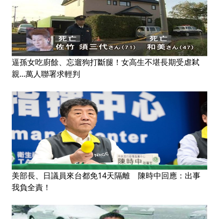
逼孫女吃廚餘、忘遛狗打斷腿！女高生不堪長期受虐弒
親...萬人聯署求輕判
美部長、日議員來台都免14天隔離 陳時中回應：出事
我負全責！