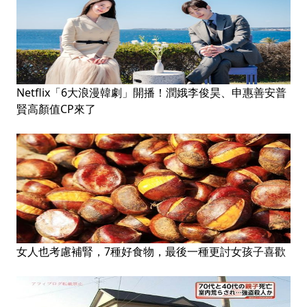
Netflix「6大浪漫韓劇」開播！潤娥李俊昊、申惠善安普
賢高顏值CP來了
女人也考慮補腎，7種好食物，最後一種更討女孩子喜歡