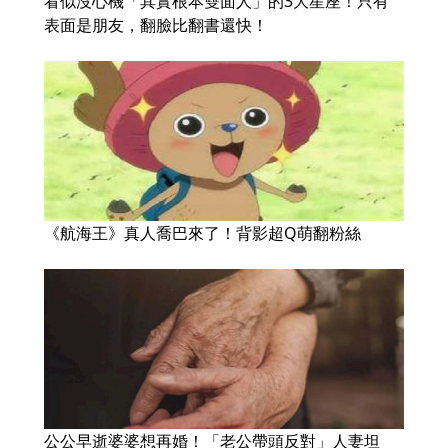
看似沒心機「其實根本雙面人」的3大星座！只有
表面是朋友，翻臉比翻書還快！
《航海王》真人喬巴來了！背影超Q萌翻粉絲
公公早逝婆婆想再婚！「老公帶頭反對」人妻坦