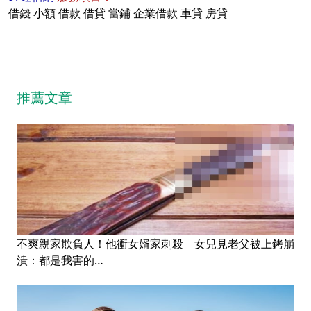
借錢
小額
借款
借貸
當鋪
企業借款
車貸
房貸
推薦文章
不爽親家欺負人！他衝女婿家刺殺 女兒見老父被上銬崩
潰：都是我害的…