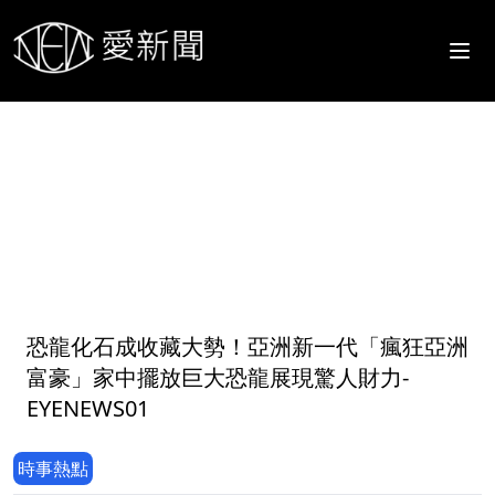
1
恐龍化石成收藏大勢！亞洲新一代「瘋狂亞洲
富豪」家中擺放巨大恐龍展現驚人財力-
EYENEWS01
時事熱點