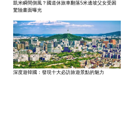
凱米瞬間側風？國道休旅車翻落5米邊坡父女受困
驚險畫面曝光
深度遊韓國：發現十大必訪旅遊景點的魅力