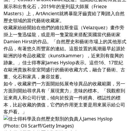
展示和出售化石，2019年的斐列茲大師展（Frieze
Masters）上，ArtAncient就將暴龍牙齒賣給了剛踏入自然
歷史領域的當代藝術收藏家。
收藏家紛紛開始在他們的維拉斯奎茲（Velazquez）畫作旁
掛上一隻迅猛龍，或是用一隻粱龍來搭配英國當代藝術家
Damien Hirst的作品。「自然歷史和藝術市場上的其他形式
作品，有著悠久而豐富的連結。這股並置的風潮最早起源於
歐洲的珍奇品收藏室（kunstkammer），近來則有復興的
跡象。」佳士得專家James Hyslop表示。這些16、17世紀
在歐洲貴族和皇室間盛行的藝術收藏方式，融合了藝術、古
董、化石和家具，兼容並蓄。
如今，收藏家們一方面開始拓展奇珍異品的收藏範圍，另一
方面則開始尋求具有「展現實力」意味的標本。「我觀察到
近來商人和公司行號，傾向於投資一件經典、標誌性的標
本，比起收藏的價值，它們的作用更主要是用來展示給公司
客戶看。」