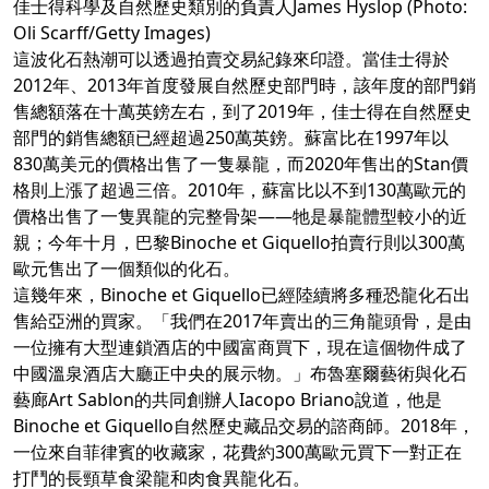
佳士得科學及自然歷史類別的負責人James Hyslop (Photo:
Oli Scarff/Getty Images)
這波化石熱潮可以透過拍賣交易紀錄來印證。當佳士得於
2012年、2013年首度發展自然歷史部門時，該年度的部門銷
售總額落在十萬英鎊左右，到了2019年，佳士得在自然歷史
部門的銷售總額已經超過250萬英鎊。蘇富比在1997年以
830萬美元的價格出售了一隻暴龍，而2020年售出的Stan價
格則上漲了超過三倍。2010年，蘇富比以不到130萬歐元的
價格出售了一隻異龍的完整骨架——牠是暴龍體型較小的近
親；今年十月，巴黎Binoche et Giquello拍賣行則以300萬
歐元售出了一個類似的化石。
這幾年來，Binoche et Giquello已經陸續將多種恐龍化石出
售給亞洲的買家。「我們在2017年賣出的三角龍頭骨，是由
一位擁有大型連鎖酒店的中國富商買下，現在這個物件成了
中國溫泉酒店大廳正中央的展示物。」布魯塞爾藝術與化石
藝廊Art Sablon的共同創辦人Iacopo Briano說道，他是
Binoche et Giquello自然歷史藏品交易的諮商師。2018年，
一位來自菲律賓的收藏家，花費約300萬歐元買下一對正在
打鬥的長頸草食梁龍和肉食異龍化石。