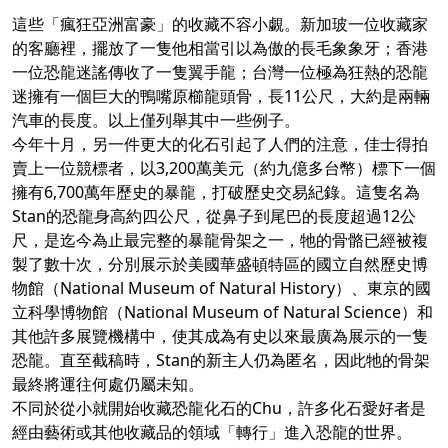
這些「瘋狂亞洲富豪」的收藏不容小覷。新加玻一位收藏家
的客廳裡，擺放了一隻他相當引以為傲的長毛象象牙；香港
一位恐龍迷謠傳收了一隻翼手龍；台灣一位極為狂熱的恐龍
迷擁有一個巨大的鴨嘴原櫛龍頭骨，長11公尺，大約是兩輛
汽車的長度。以上僅列舉其中一些例子。
今年十月，另一件更大的化石引起了人們的注意，佳士得拍
賣上一位競標者，以3,200萬美元（約九億多台幣）標下一個
擁有6,700萬年歷史的暴龍，打破歷史交易紀錄。這隻名為
Stan的恐龍身高約四公尺，從鼻子到尾巴的長度超過12公
尺，是迄今為止最完整的暴龍骨架之一，牠的骨骼已經被複
製了數十次，分別展示於美國華盛頓特區的國立自然歷史博
物館（National Museum of Natural History）、東京的國
立科學博物館（National Museum of Natural Science）和
其他許多展覽機構中，使其成為有史以來最廣為展示的一隻
恐龍。直至截稿時，Stan的新主人仍為匿名，因此牠的骨架
最終將運往何處仍屬未知。
不同於從小就開始收藏恐龍化石的Chu，許多化石愛好者是
經由藝術或其他收藏品的領域「轉行」進入恐龍的世界。