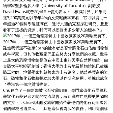
物學家暨多倫多大學（University of Toronto）副教授
David Evans就曾在推特上發文表示：「根據計算，如果將
這3,200萬美元以每年4%的投資報酬率來看，它可以資助一
年超過80個科學遠征隊伍，進行六週的完整探勘研究。想想
看有了這樣的資源，我們可以挖掘出多少驚人的標本？」
2017年，一個三角龍頭骨由中國收藏家以20萬歐元買下。
雖然我們還不確定Stan的擁有者是否會將化石出借給博物館
或科學家，但其他收藏家們正在努力分享他們的收藏。世界
上最大的恐龍博物館是位在中國山東的天宇自然博物館，由
金礦大亨鄭曉廷創辦；香港大學許士芬地質博物館以已故採
礦工程師、地質學家和慈善家許士芬為名，他曾將豐富的岩
石、礦物和化石收藏捐給該大學以作研究使用，並據此成立
了香港第一個地質博物館。
Chu創立了一個新加坡化石收藏組織，專門籌備化石展覽和
舉辦化石愛好者之間的交流聚會，該組織在自然歷史博物館
的支持下，Chu和其他收藏家開始帶著他們的化石到全國各
省的學校巡迴展示。「我把這個視為我的責任，利用這個移