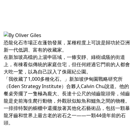
恐龍化石市場正在蓬勃發展，某種程度上可說是歸功於亞洲
新一代低調、富有的收藏家。
在新加玻高檔的上湯申區域，一條安靜、綠樹成蔭的街道
上，有棟看似傳統的家庭住宅，但任何經過它門前的人都會
大吃一驚，以為自己誤入了侏羅紀公園。
「我收藏了1,000多種化石。」新加坡伊甸園戰略研究所
（Eden Strategy Institute）合夥人Calvin Chu說道。他的
餐桌旁擺了一隻極為龐大、長達十公尺的傾齒龍頭骨，傾齒
龍是史前海生爬行動物，外觀狀似鯨魚和鱷魚之間的物種。
一排排特製的櫥櫃中還擺放著其他化石藝術品，包括一顆暴
龍牙齒和世界上最古老的岩石之一——一顆44億年前的石
頭。