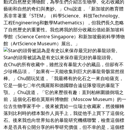
動式自然歷史博物館，為學生們介紹古生物學、化石收藏的
藝術和自然的奇幻與奧妙。」Chu說道，「新加坡的教育體
系非常著重『STEM』（科學Science、科技Technology、
工程Engineering和數學Mathematics），但我們長久忽略
了自然歷史的重要性。我也將我的部分收藏出借給新加坡科
學館（Science Centre Singapore）和新加坡藝術科學博物
館（ArtScience Museum）展出。」
Stan的頭骨被認為是有史以來保存最完好的暴龍頭骨。
在Chu的所有收藏中，雖然沒有暴龍大小的藏品，但卻有不
少珍稀品項，「如果有一天能收集到巨大的暴龍骨骸當然很
棒。」Chu開玩笑道，「我最稀有的化石之一來自哈薩克，
它是一個七〇年代俄羅斯和德國聯合遠征隊發現的暴龍下
顎。」Chu說道，「它的來歷很有趣：直到柏林圍牆倒塌之
前，這個化石都在莫斯科博物館（Moscow Museum）的一
位古生物學家手中，後來被賣給一位瑞士收藏家，然後輾轉
落到比利時的標本製作人員手上，我從他手上買下了這個化
石。後來我也向世界知名的暴龍研究機構聯繫，檢查這個標
本是否具有公開分享的科學研究價值，但不幸的是，這個標