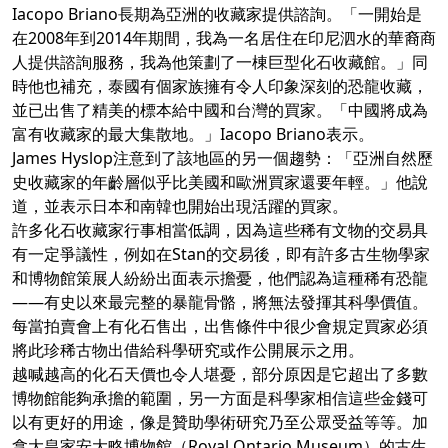
Iacopo Briano長期為亞洲的收藏家提供諮詢。「一開始是
在2008年到2014年期間，我為一名居住在印尼泗水的華裔商
人提供諮詢服務，我為他策劃了一棟巨型化石收藏館。」同
時他也補充，泰國有個家族擁有令人印象深刻的恐龍收藏，
並已出售了精美的標本給中國和台灣的買家。「中國將成為
富有收藏家的最大集散地。」Iacopo Briano表示。
James Hyslop注意到了該地區的另一個趨勢：「亞洲自然歷
史收藏家的年齡層似乎比美國和歐洲買家還要年輕。」他說
道，並表示日本和南韓也開始出現活躍的買家。
許多化石收藏家行事相當低調，因為這些稀有文物的交易具
有一定爭議性，例如在Stan的交易後，即有許多古生物學家
和博物館策展人紛紛出面表示擔憂，他們認為這種稀有恐龍
——有史以來最完整的暴龍骨骼，將無法發揮其科學價值。
每當拍賣會上有化石售出，出售條件中很少會規定買家必須
將此珍稀古物出借給科學研究或作公開展示之用。
越喊越高的化石天價也令人堪憂，部分原因是它超出了多數
博物館能夠承擔的範圍，另一方面是科學家相信這些金錢可
以有更好的用途，像是贊助學術研究乃至公眾受益等等。加
拿大皇家安大略博物館（Royal Ontario Museum）的古生