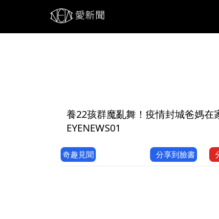
1
養22孩群魔亂舞！疫情封城爸媽在
EYENEWS01
奇趣見聞
分享到臉書