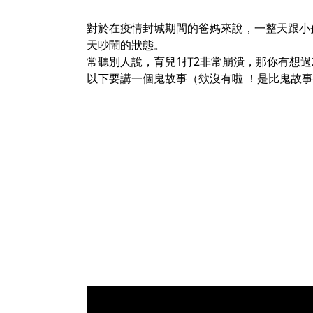
對於在疫情封城期間的爸媽來說，一整天跟小
天吵鬧的狀態。
常聽別人說，育兒1打2非常崩潰，那你有想過2
以下要講一個鬼故事（欸沒有啦 ！是比鬼故