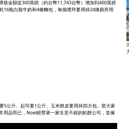
金額從300英鎊（約台幣11,743台幣）增加到400英鎊
消耗16瓶白脫牛奶和4條麵包，每個禮拜要用掉24捲廁所用
要5公斤、起司要1公斤、玉米餅皮要用掉四大包。當大家
用品而已，Noel經營著一家生意不錯的餡餅公司，並僱