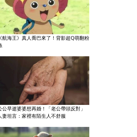
《航海王》真人喬巴來了！背影超Q萌翻粉
絲
公公早逝婆婆想再婚！「老公帶頭反對」
人妻坦言：家裡有陌生人不舒服