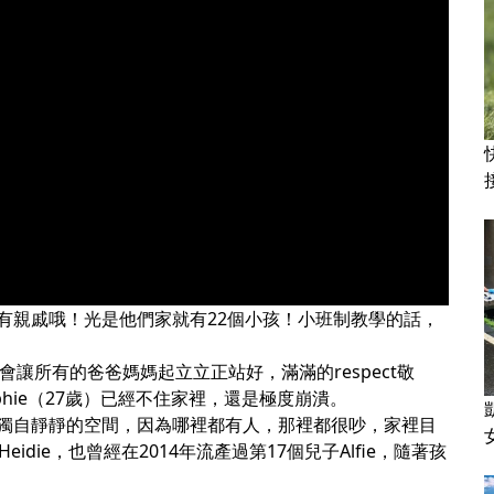
有親戚哦！光是他們家就有22個小孩！小班制教學的話，
能會讓所有的爸爸媽媽起立立正站好，滿滿的respect敬
ophie（27歲）已經不住家裡，還是極度崩潰。
獨自靜靜的空間，因為哪裡都有人，那裡都很吵，家裡目
eidie，也曾經在2014年流產過第17個兒子Alfie，隨著孩