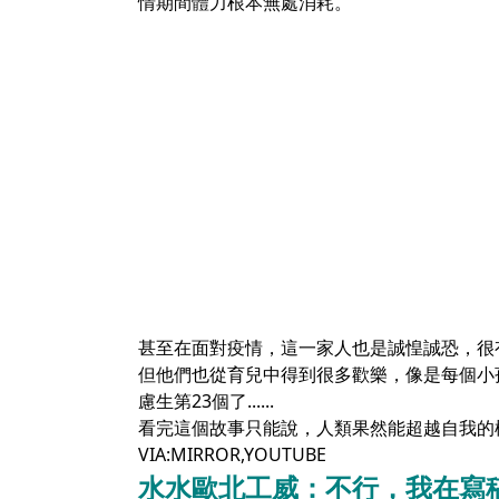
情期間體力根本無處消耗。
甚至在面對疫情，這一家人也是誠惶誠恐，很
但他們也從育兒中得到很多歡樂，像是每個小
慮生第23個了......
看完這個故事只能說，人類果然能超越自我的
VIA:
MIRROR
,
YOUTUBE
水水歐北工威：不行，我在寫