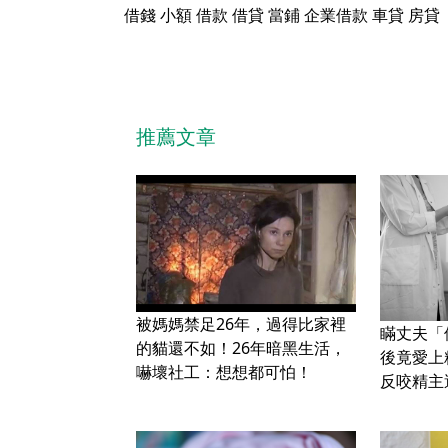
借錢
小額
借款
借貸
當鋪
企業借款
車貸
房貸
推薦文章
被媽媽禁足26年，過得比家裡
瞞丈夫「
的貓還不如！26年暗黑生活，
後竟愛上
嚇壞社工：想想都可怕！
反咬精主