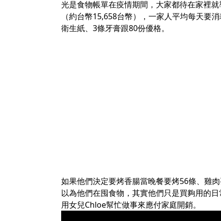
光是食物帳單在疫情期間，大家都待在家裡就導致
（約台幣15,658台幣），一家人平均每天要
衛生紙、3條牙膏跟80份優格。
如果他們決定要烤香腸當晚餐要烤56條、雞肉
以為他們在囤食物，其實他們只是買夠用的日常
用女兒Chloe幫忙做事來應付家庭開銷。