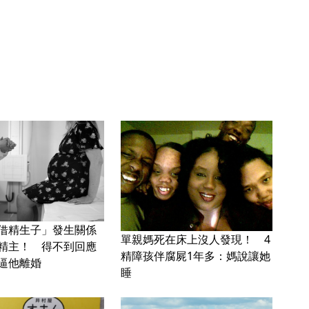
借精生子」發生關係
單親媽死在床上沒人發現！ 4
精主！ 得不到回應
精障孩伴腐屍1年多：媽說讓她
逼他離婚
睡