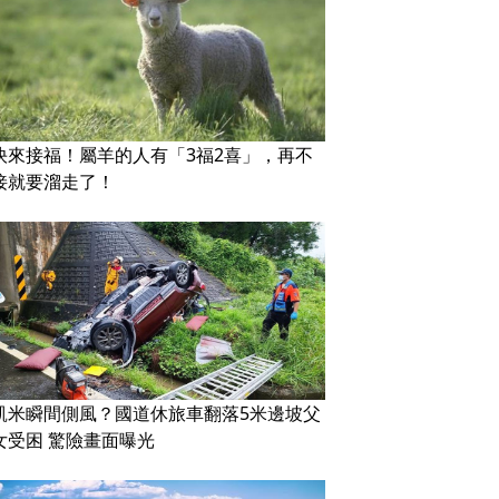
快來接福！屬羊的人有「3福2喜」，再不
接就要溜走了！
凱米瞬間側風？國道休旅車翻落5米邊坡父
女受困 驚險畫面曝光