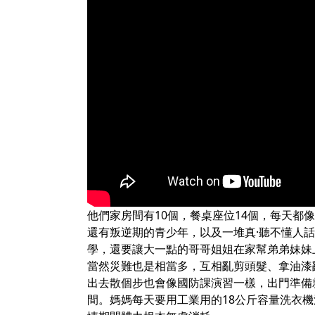
他們家房間有10個，餐桌座位14個，每天都
還有叛逆期的青少年，以及一堆真·聽不懂人
學，還要讓大一點的哥哥姐姐在家幫弟弟妹妹
當然災難也是相當多，互相亂剪頭髮、拿油漆
出去散個步也會像國防課演習一樣，出門準備
間。媽媽每天要用工業用的18公斤容量洗衣