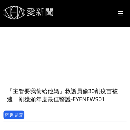
1
「主管要我偷給他媽」救護員偷30劑疫苗被
逮 剛獲頒年度最佳醫護-EYENEWS01
奇趣見聞