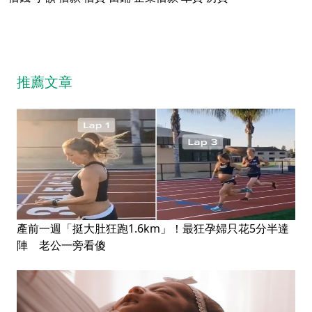
推薦文章
產前一週「挺大肚狂跑1.6km」！最狂孕婦只花5分半達
陣 老公一旁看傻