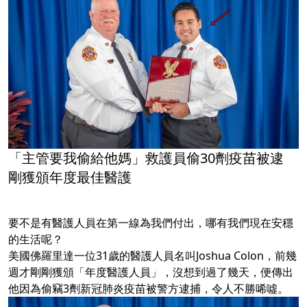
「主管要我偷給他媽」救護員偷30劑疫苗被逮
剛獲頒年度最佳醫護
要不是有醫護人員在第一線為我們付出，哪有我們現在安穩
的生活呢？
美國佛羅里達一位31歲的醫護人員名叫Joshua Colon，前幾
週才剛剛獲頒「年度醫護人員」，沒想到過了幾天，便傳出
他因為偷竊3劑新冠肺炎疫苗被警方逮捕，令人不勝唏噓。