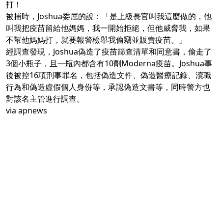
打！
被捕時，Joshua委屈的說：「是上級長官叫我這麼做的，他
叫我把疫苗留給他媽媽，我一開始拒絕，但他威脅我，如果
不幫他媽媽打，就要報警檢舉我偷竊並販賣疫苗。」
經調查發現，Joshua偽造了疫苗篩查清單和同意書，偷走了
3個小瓶子，且一瓶內都含有10劑Moderna疫苗。Joshua事
後被控16項刑事罪名，包括偽造文件、偽造醫療記錄、瀆職
行為和偽造虛假個人身份等，承認偽造文書等，同時警方也
對該名主管進行調查。
via
apnews