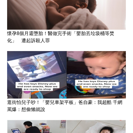
懷孕8個月還墮胎！醫做完手術「嬰胎丟垃圾桶等焚
化」 遭起訴殺人罪
逛街怕兒子吵！「嬰兒車架平板」爸自豪：我超酷 千網
罵爆：想偷懶就說