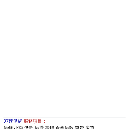
97速借網
服務項目：
借錢
小額
借款
借貸
當鋪
企業借款
車貸
房貸