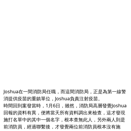
Joshua在一間消防局任職，而這間消防局，正是為第一線警
消提供疫苗的重鎮單位，Joshua負責注射疫苗。
時間回到案發當時，1月6日，雖然，消防局高層發覺Joshua
回報的資料有異，便將當天所有資料調出來檢查，這才發現
施打名單中的其中一個名字，根本查無此人，另外兩人則是
前消防員，經過聯繫後，才發覺兩位前消防員根本沒有施