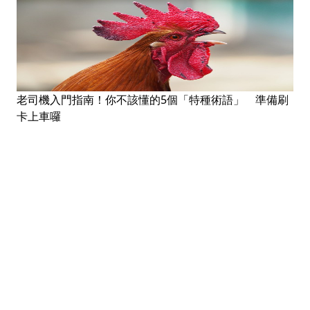
老司機入門指南！你不該懂的5個「特種術語」 準備刷
卡上車囉