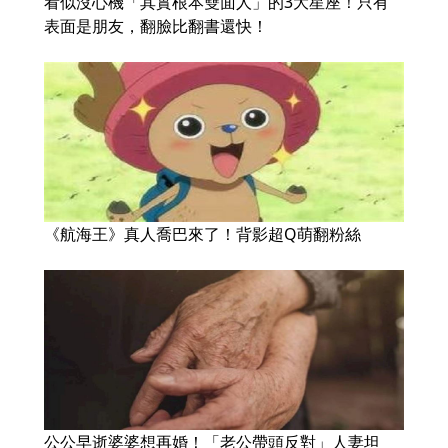
看似沒心機「其實根本雙面人」的3大星座！只有
表面是朋友，翻臉比翻書還快！
《航海王》真人喬巴來了！背影超Q萌翻粉絲
公公早逝婆婆想再婚！「老公帶頭反對」人妻坦