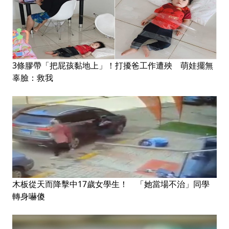
3條膠帶「把屁孩黏地上」！打擾爸工作遭殃 萌娃擺無
辜臉：救我
木板從天而降擊中17歲女學生！ 「她當場不治」同學
轉身嚇傻