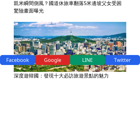
凱米瞬間側風？國道休旅車翻落5米邊坡父女受困
驚險畫面曝光
Facebook
Google
LINE
Twitter
深度遊韓國：發現十大必訪旅遊景點的魅力