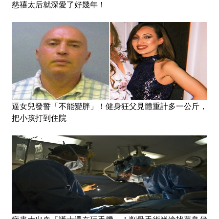
慈禧太后就深愛了好幾年！
逼女兒發誓「不能變胖」！健身狂父見體重計多一公斤，
把小孩打到住院