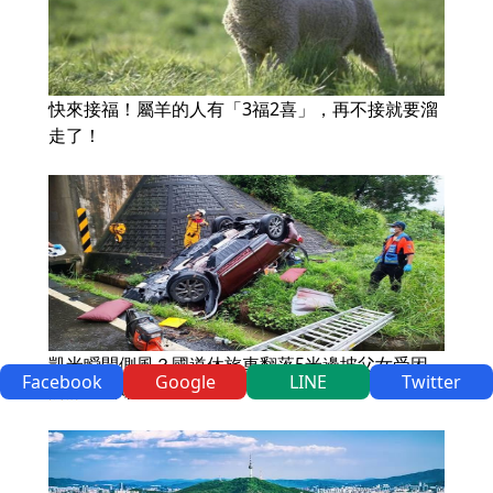
快來接福！屬羊的人有「3福2喜」，再不接就要溜
走了！
凱米瞬間側風？國道休旅車翻落5米邊坡父女受困
Facebook
Google
LINE
Twitter
驚險畫面曝光