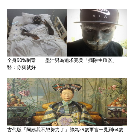
全身90%刺青！ 墨汁男為追求完美「摘除生殖器」
醫：你爽就好
古代版「阿姨我不想努力了」帥氣29歲軍官一見到64歲