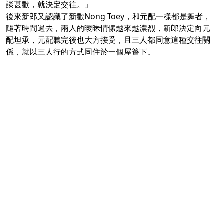
談甚歡，就決定交往。」
後來新郎又認識了新歡Nong Toey，和元配一樣都是舞者，
隨著時間過去，兩人的曖昧情愫越來越濃烈，新郎決定向元
配坦承，元配聽完後也大方接受，且三人都同意這種交往關
係，就以三人行的方式同住於一個屋簷下。