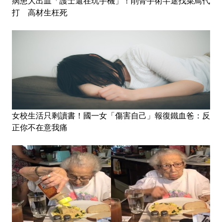
病患大出血「護士還在玩手機」！削骨手術半途找菜鳥代
打 高材生枉死
女校生活只剩讀書！國一女「傷害自己」報復鐵血爸：反
正你不在意我痛