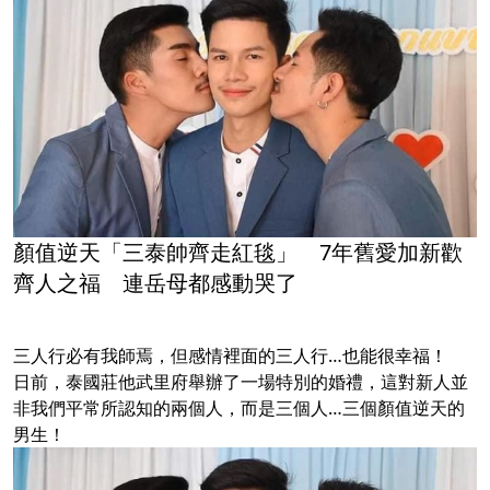
顏值逆天「三泰帥齊走紅毯」 7年舊愛加新歡
齊人之福 連岳母都感動哭了
三人行必有我師焉，但感情裡面的三人行…也能很幸福！
日前，泰國莊他武里府舉辦了一場特別的婚禮，這對新人並
非我們平常所認知的兩個人，而是三個人…三個顏值逆天的
男生！