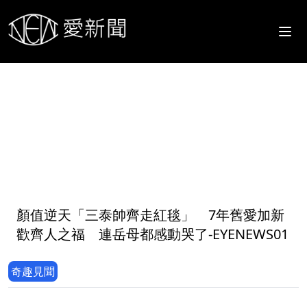
1
顏值逆天「三泰帥齊走紅毯」 7年舊愛加新
歡齊人之福 連岳母都感動哭了-EYENEWS01
奇趣見聞