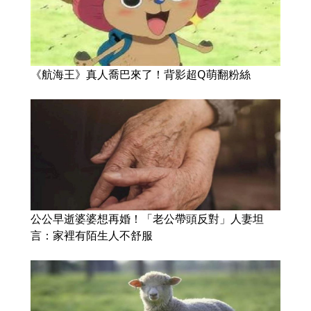
《航海王》真人喬巴來了！背影超Q萌翻粉絲
公公早逝婆婆想再婚！「老公帶頭反對」人妻坦
言：家裡有陌生人不舒服