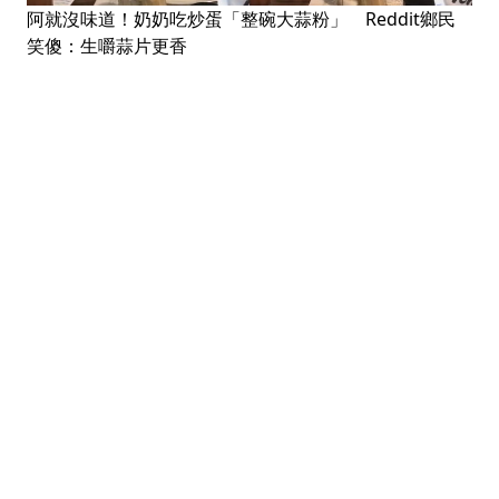
阿就沒味道！奶奶吃炒蛋「整碗大蒜粉」 Reddit鄉民
笑傻：生嚼蒜片更香