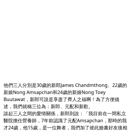
他們三人分別是30歲的新郎James Chandmthong、22歲的
新娘Nong Amsapchan和24歲的新娘Nong Toey
Buutawat，新郎可說是享盡了齊人之福啊！為了方便描
述，我們就稱三位為：新郎、元配和新歡。
談起三人之間的愛情關係，新郎則說：「我目前在一間私立
醫院擔任營養師，7年前認識了元配Amsapchan，那時的我
才24歲，他15歲，是一位舞者，我們加了彼此臉書好友後相