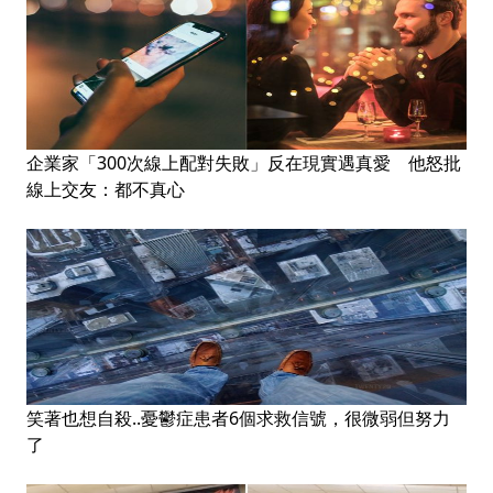
企業家「300次線上配對失敗」反在現實遇真愛 他怒批
線上交友：都不真心
笑著也想自殺..憂鬱症患者6個求救信號，很微弱但努力
了