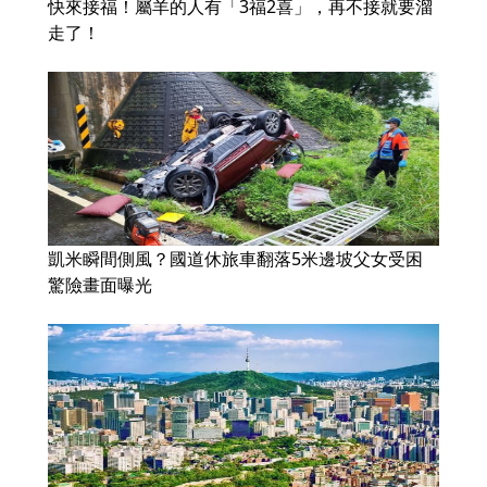
快來接福！屬羊的人有「3福2喜」，再不接就要溜
走了！
凱米瞬間側風？國道休旅車翻落5米邊坡父女受困
驚險畫面曝光