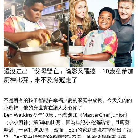
還沒走出「父母雙亡」陰影又罹癌！10歲童參加
廚神比賽，來不及奪冠走了
不是所有的孩子都能在幸福無憂的家庭中成長。今天文內的
小廚神，他的身世實在讓人太心疼了！
Ben Watkins今年10歲，他曾參加《MasterChef Junior》
（小小廚神）第6季的比賽，因為年紀小充滿熱情，且廚藝
精湛，一路打進20強，然而，Ben的家庭環境在當時出了狀
況，Ben家中所經營的餐廳營運不善，他的父親抑鬱成疾，