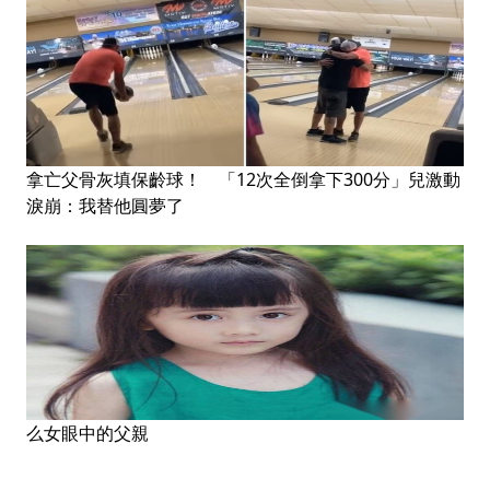
拿亡父骨灰填保齡球！ 「12次全倒拿下300分」兒激動
淚崩：我替他圓夢了
么女眼中的父親