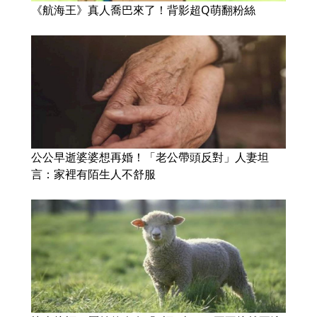
《航海王》真人喬巴來了！背影超Q萌翻粉絲
公公早逝婆婆想再婚！「老公帶頭反對」人妻坦
言：家裡有陌生人不舒服