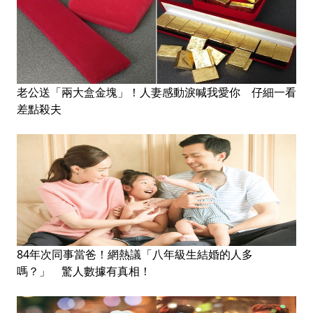
老公送「兩大盒金塊」！人妻感動淚喊我愛你 仔細一看
差點殺夫
84年次同事當爸！網熱議「八年級生結婚的人多
嗎？」 驚人數據有真相！