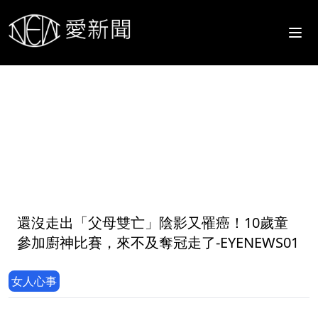
1
還沒走出「父母雙亡」陰影又罹癌！10歲童
參加廚神比賽，來不及奪冠走了-EYENEWS01
女人心事