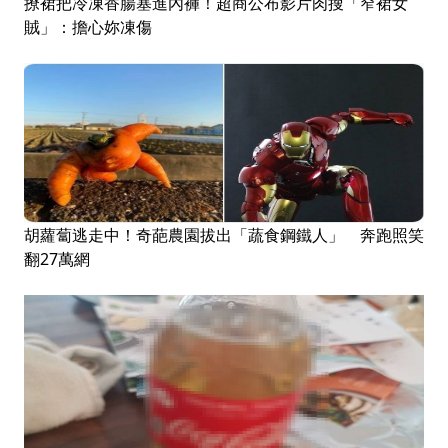
撩裙把冷凍香腸塞進內褲！超商公布影片肉搜「窄裙女
賊」：擔心妳凍傷
胡蘿蔔逃走中！奇葩農園拔出「蔬食鋼鐵人」 奔跑照笑
翻27萬網