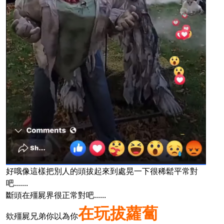
好哦像這樣把別人的頭拔起來到處晃一下很稀鬆平常對
吧.......
斷頭在殭屍界很正常對吧......
在玩拔蘿蔔
欸殭屍兄弟你以為你