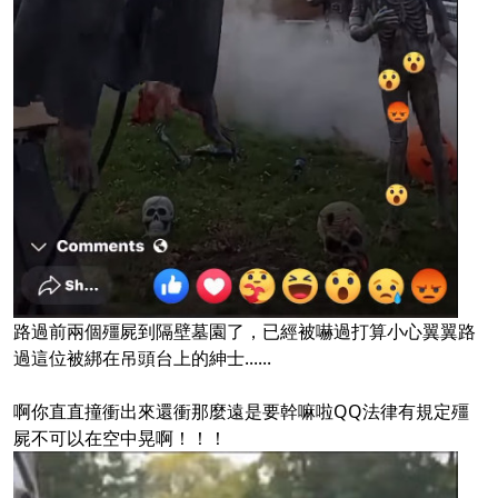
路過前兩個殭屍到隔壁墓園了，已經被嚇過打算小心翼翼路
過這位被綁在吊頭台上的紳士......
啊你直直撞衝出來還衝那麼遠是要幹嘛啦QQ法律有規定殭
屍不可以在空中晃啊！！！