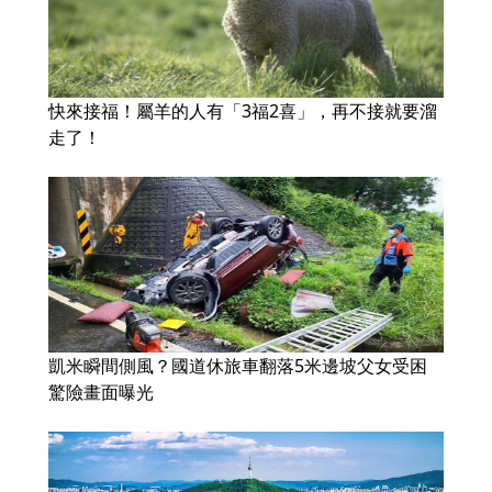
快來接福！屬羊的人有「3福2喜」，再不接就要溜
走了！
凱米瞬間側風？國道休旅車翻落5米邊坡父女受困
驚險畫面曝光