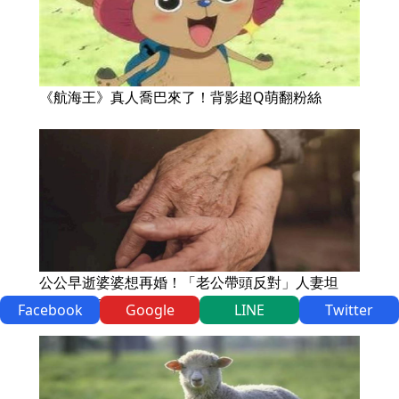
《航海王》真人喬巴來了！背影超Q萌翻粉絲
公公早逝婆婆想再婚！「老公帶頭反對」人妻坦
言：家裡有陌生人不舒服
Facebook
Google
LINE
Twitter