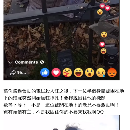
當你路過會動的電鋸殺人狂之後，下一位半個身體被困在地
下的殭屍突然開始瘋狂掙扎！要掙脫困住他的機關！
欸等下等下！不是！這位被關在地下的老兄不要激動啊！
冤有頭債有主，不是我困住你的不要來找我啊QQ