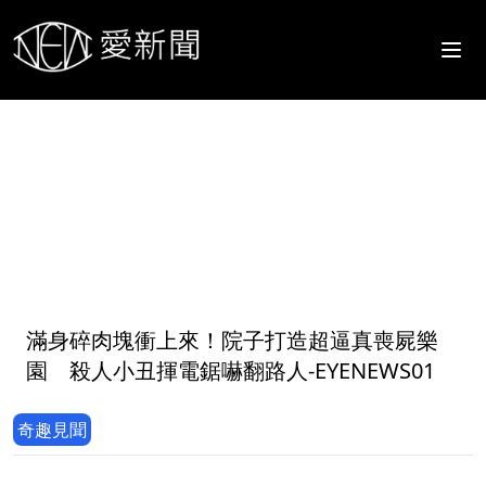
1
滿身碎肉塊衝上來！院子打造超逼真喪屍樂
園 殺人小丑揮電鋸嚇翻路人-EYENEWS01
奇趣見聞