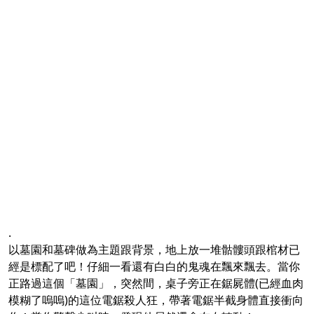
.
以墓園和墓碑做為主題跟背景，地上放一堆骷髏頭跟棺材已
經是標配了吧！仔細一看還有白白的鬼魂在飄來飄去。當你
正路過這個「墓園」，突然間，桌子旁正在鋸屍體(已經血肉
模糊了嗚嗚)的這位電鋸殺人狂，帶著電鋸半截身體直接衝向