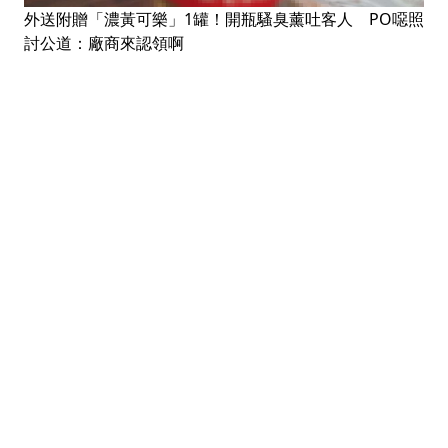
外送附贈「濃黃可樂」1罐！開瓶騷臭薰吐客人 PO噁照
討公道：廠商來認領啊