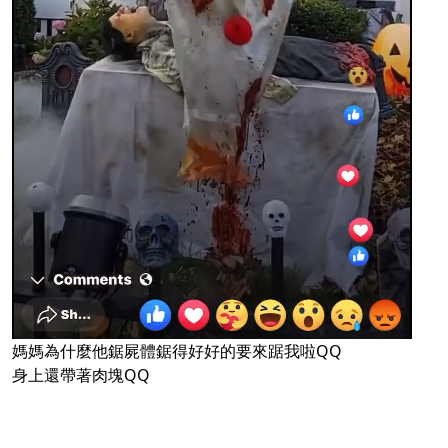
媽媽為什麼他鋸屍體鋸得好好的要來踞我啦QQ
身上還帶著肉塊QQ