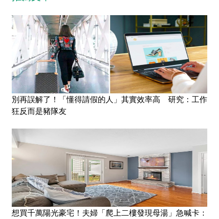
別再誤解了！「懂得請假的人」其實效率高 研究：工作
狂反而是豬隊友
想買千萬陽光豪宅！夫婦「爬上二樓發現母湯」急喊卡：