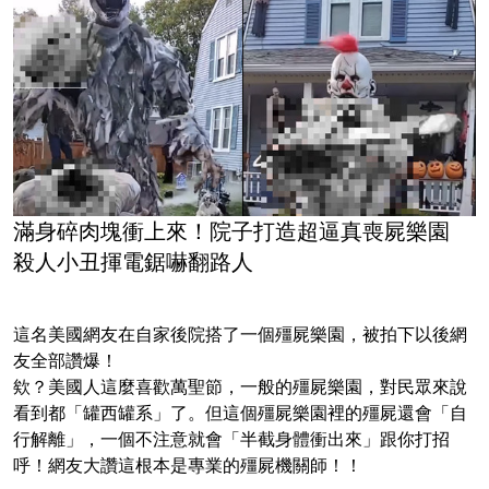
滿身碎肉塊衝上來！院子打造超逼真喪屍樂園
殺人小丑揮電鋸嚇翻路人
這名美國網友在自家後院搭了一個殭屍樂園，被拍下以後網
友全部讚爆！
欸？美國人這麼喜歡萬聖節，一般的殭屍樂園，對民眾來說
看到都「罐西罐系」了。但這個殭屍樂園裡的殭屍還會「自
行解離」，一個不注意就會「半截身體衝出來」跟你打招
呼！網友大讚這根本是專業的殭屍機關師！！