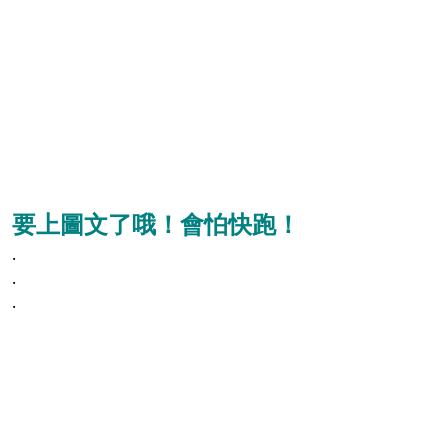
要上圖文了哦！會怕快跑！
.
.
.