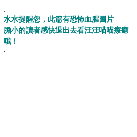
.
水水提醒您，此篇有恐怖血腥圖片
膽小的讀者感快退出去看汪汪喵喵療癒
哦！
.
.