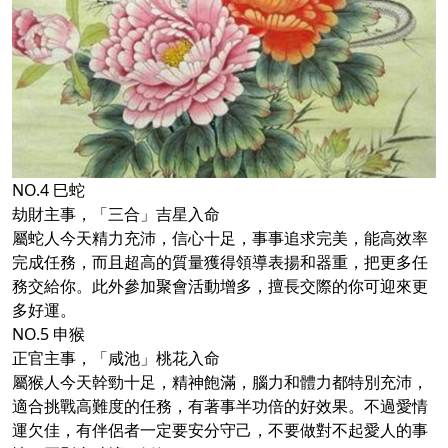
NO.4 巳蛇
劫財主事，「三合」吉星入命
屬蛇人今天精力充沛，信心十足，事事追求完美，能高效率
完成任務，而且超高的質量獲得領導表揚和器重，把更多任
務交給你。此外參加聚會活動增多，擅長交際的你可迎來更
多好運。
NO.5 申猴
正官主事，「咸池」桃花入命
屬猴人今天幹勁十足，精神飽滿，腦力和體力都特別充沛，
適合挑戰高難度的任務，有著事半功倍的好效果。不過愛情
運欠佳，有伴侶者一定要安分守己，不要做對不起愛人的事