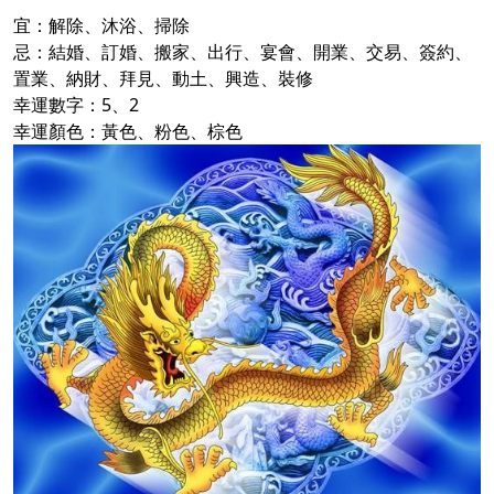
宜：解除、沐浴、掃除
忌：結婚、訂婚、搬家、出行、宴會、開業、交易、簽約、
置業、納財、拜見、動土、興造、裝修
幸運數字：5、2
幸運顏色：黃色、粉色、棕色