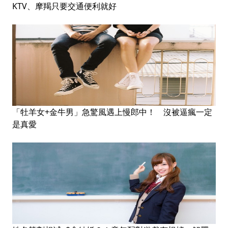
KTV、摩羯只要交通便利就好
「牡羊女+金牛男」急驚風遇上慢郎中！ 沒被逼瘋一定
是真愛