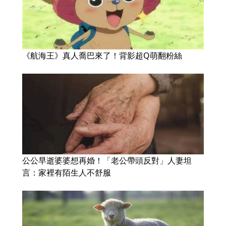
《航海王》真人喬巴來了！背影超Q萌翻粉絲
公公早逝婆婆想再婚！「老公帶頭反對」人妻坦
言：家裡有陌生人不舒服