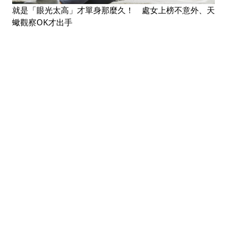
就是「眼光太高」才單身那麼久！ 處女上榜不意外、天
蠍觀察OK才出手