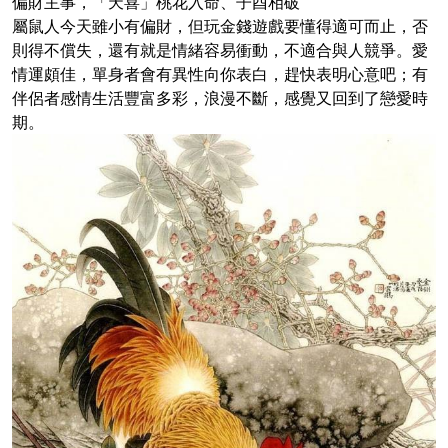
偏財主事，「天喜」桃花入命、子酉相破
屬鼠人今天雖小有偏財，但玩金錢遊戲要懂得適可而止，否
則得不償失，還有就是情緒容易衝動，不適合與人競爭。愛
情運頗佳，單身者會有異性向你表白，趕快表明心意吧；有
伴侶者感情生活豐富多彩，浪漫不斷，感覺又回到了戀愛時
期。