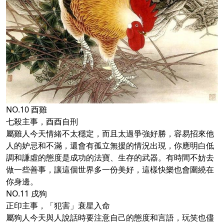
NO.10 酉雞
七殺主事，酉酉自刑
屬雞人今天情緒不太穩定，而且太過爭強好勝，容易招來他
人的妒忌和不滿，還會有孤立無援的情況出現，你應明白低
調和謙虛的態度是成功的法寶、生存的武器。有時間不妨去
做一些善事，讓這個世界多一份美好，這樣快樂也會圍繞在
你身邊。
NO.11 戌狗
正印主事，「犯害」衰星入命
屬狗人今天與人說話時要注意自己的態度和言語，玩笑也儘