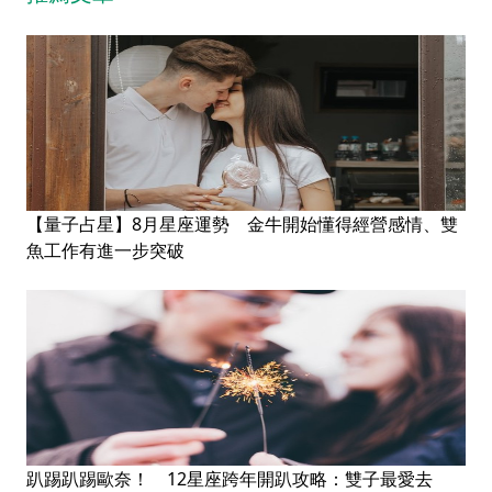
【量子占星】8月星座運勢 金牛開始懂得經營感情、雙
魚工作有進一步突破
趴踢趴踢歐奈！ 12星座跨年開趴攻略：雙子最愛去