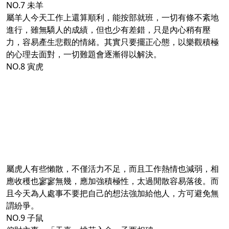
NO.7 未羊
屬羊人今天工作上還算順利，能按部就班，一切有條不紊地
進行，雖無驕人的成績，但也少有差錯，只是內心稍有壓
力，容易產生悲觀的情緒。其實只要擺正心態，以樂觀積極
的心理去面對，一切難題會逐漸得以解決。
NO.8 寅虎
屬虎人有些懶散，不僅活力不足，而且工作熱情也減弱，相
應收穫也寥寥無幾，應加強積極性，太過閒散容易落後。而
且今天為人處事不要把自己的想法強加給他人，方可避免無
謂紛爭。
NO.9 子鼠