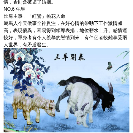
情，否則會破壞了婚姻。
NO.6 午馬
比肩主事，「紅鸞」桃花入命
屬馬人今天做事全神貫注，在好心情的帶動下工作激情頗
高，表現優異，容易得到領導表揚，地位薪水上升。感情運
較好，單身者有令人羨慕的戀情到來；有伴侶者較難享受兩
人世界，有矛盾發生。