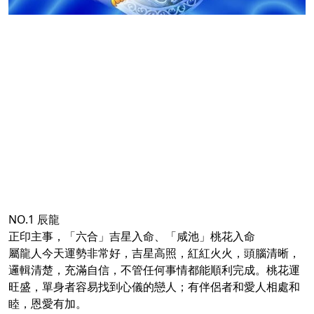
NO.1 辰龍
正印主事，「六合」吉星入命、「咸池」桃花入命
屬龍人今天運勢非常好，吉星高照，紅紅火火，頭腦清晰，
邏輯清楚，充滿自信，不管任何事情都能順利完成。桃花運
旺盛，單身者容易找到心儀的戀人；有伴侶者和愛人相處和
睦，恩愛有加。