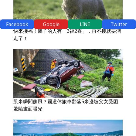
Facebook
Google
LINE
Twitter
快來接福！屬羊的人有「3福2喜」，再不接就要溜
走了！
凱米瞬間側風？國道休旅車翻落5米邊坡父女受困
驚險畫面曝光