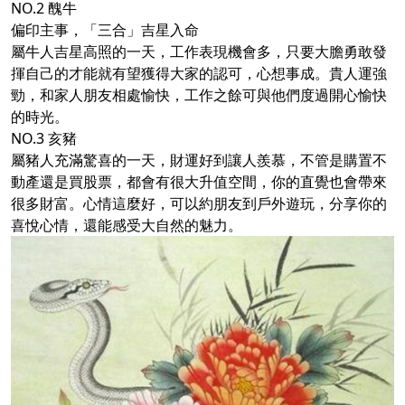
NO.2 醜牛
偏印主事，「三合」吉星入命
屬牛人吉星高照的一天，工作表現機會多，只要大膽勇敢發
揮自己的才能就有望獲得大家的認可，心想事成。貴人運強
勁，和家人朋友相處愉快，工作之餘可與他們度過開心愉快
的時光。
NO.3 亥豬
屬豬人充滿驚喜的一天，財運好到讓人羨慕，不管是購置不
動產還是買股票，都會有很大升值空間，你的直覺也會帶來
很多財富。心情這麼好，可以約朋友到戶外遊玩，分享你的
喜悅心情，還能感受大自然的魅力。