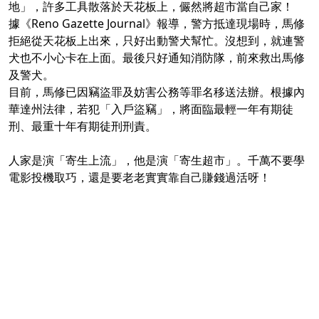
地」，許多工具散落於天花板上，儼然將超市當自己家！
據《
Reno Gazette Journal
》報導，警方抵達現場時，馬修
拒絕從天花板上出來，只好出動警犬幫忙。沒想到，就連警
犬也不小心卡在上面。最後只好通知消防隊，前來救出馬修
及警犬。
目前，馬修已因竊盜罪及妨害公務等罪名移送法辦。根據
內
華達州法律
，若犯「入戶盜竊」，將面臨最輕一年有期徒
刑、最重十年有期徒刑刑責。
人家是演「寄生上流」，他是演「寄生超市」。千萬不要學
電影投機取巧，還是要老老實實靠自己賺錢過活呀！