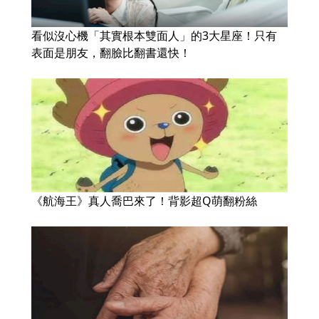
看似沒心機「其實根本雙面人」的3大星座！只有
表面是朋友，翻臉比翻書還快！
《航海王》真人喬巴來了！背影超Q萌翻粉絲