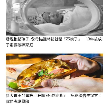
發現抱錯孩子..父母協議將錯就錯「不換了」 13年後成
了兩個破碎家庭
拚大胃王41歲爸「狂嗑7分鐘猝逝」 兒崩潰告主辦方：
你們沒說風險