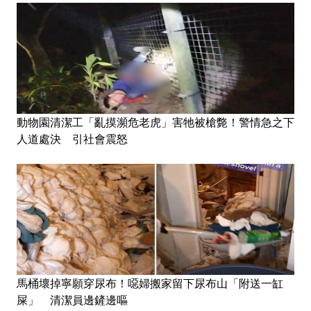
動物園清潔工「亂摸瀕危老虎」害牠被槍斃！警情急之下
人道處決 引社會震怒
馬桶壞掉寧願穿尿布！噁婦搬家留下尿布山「附送一缸
屎」 清潔員邊鏟邊嘔