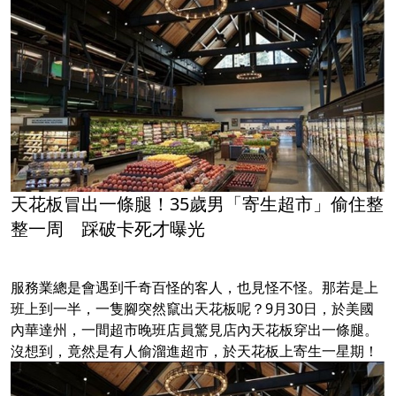
天花板冒出一條腿！35歲男「寄生超市」偷住整
整一周 踩破卡死才曝光
服務業總是會遇到千奇百怪的客人，也見怪不怪。那若是上
班上到一半，一隻腳突然竄出天花板呢？9月30日，於美國
內華達州，一間超市晚班店員驚見店內天花板穿出一條腿。
沒想到，竟然是有人偷溜進超市，於天花板上寄生一星期！