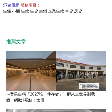
97速借網
服務項目：
借錢
小額
借款
借貸
當鋪
企業借款
車貸
房貸
推薦文章
抖音男自稱「2027唯一倖存者」：醒來全世界剩我一
個 網揪1疑點：太假