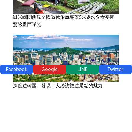
凱米瞬間側風？國道休旅車翻落5米邊坡父女受困
驚險畫面曝光
Facebook
Google
LINE
Twitter
深度遊韓國：發現十大必訪旅遊景點的魅力