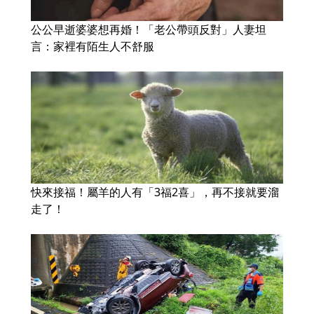
公公早逝婆婆想再婚！「老公帶頭反對」人妻坦
言：家裡有陌生人不舒服
快來接福！屬羊的人有「3福2喜」，再不接就要溜
走了！