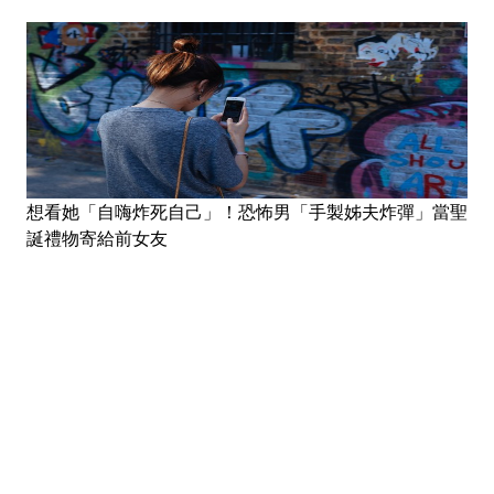
想看她「自嗨炸死自己」！恐怖男「手製姊夫炸彈」當聖
誕禮物寄給前女友