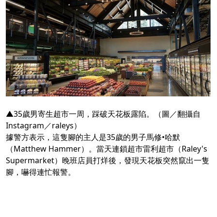
▲35歲男寄生超市一周，踩破天花板露陷。（圖／翻攝自
Instagram／raleys）
據警方表示，這隻腳的主人是35歲的男子馬修•哈默
（Matthew Hammer）。當天連鎖超市雷利超市（Raley's
Supermarket）晚班店員打烊後，發現天花板突然竄出一隻
腳，嚇得連忙報警。