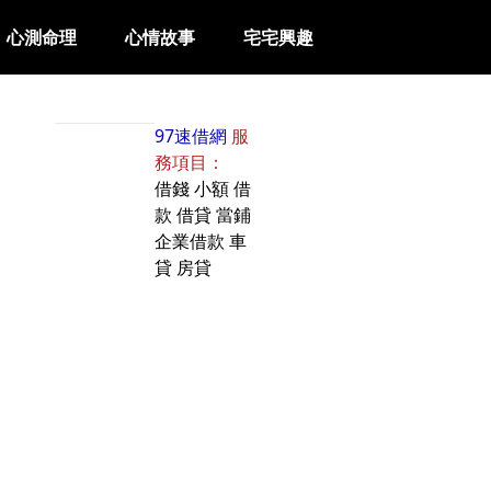
心測命理
心情故事
宅宅興趣
97速借網
服
務項目：
借錢
小額
借
款
借貸
當鋪
企業借款
車
貸
房貸