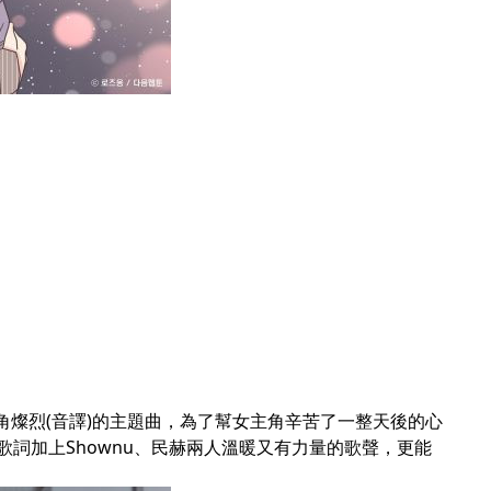
著男主角燦烈(音譯)的主題曲，為了幫女主角辛苦了一整天後的心
詞加上Shownu、民赫兩人溫暖又有力量的歌聲，更能