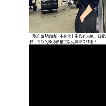
《取向狙擊的她》本身就非常具有人氣，觀看
載，喜歡的粉絲們也可以先聽聽OST吧！