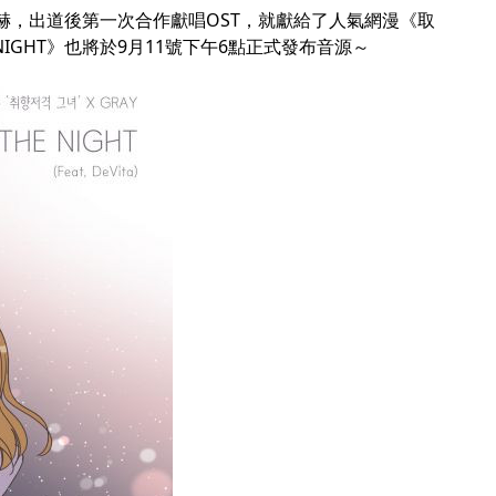
和民赫，出道後第一次合作獻唱OST，就獻給了人氣網漫《取
NIGHT》也將於9月11號下午6點正式發布音源～