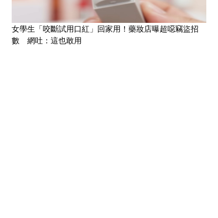
女學生「咬斷試用口紅」回家用！藥妝店曝超噁竊盜招
數 網吐：這也敢用