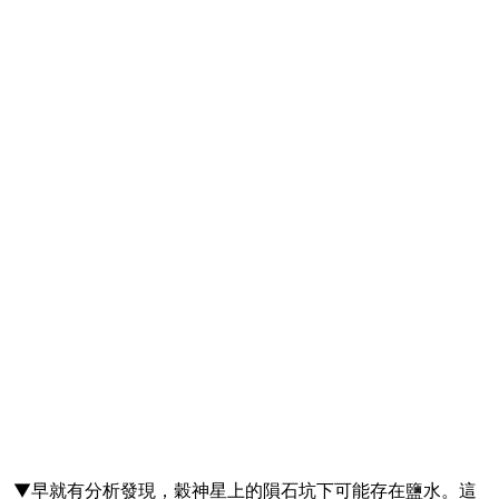
▼早就有分析發現，穀神星上的隕石坑下可能存在鹽水。這