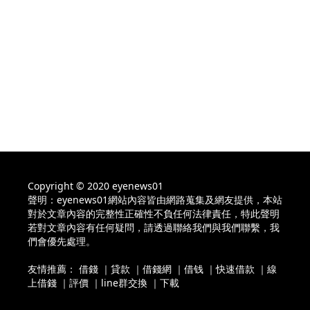
Copyright © 2020 eyenews01
聲明：eyenews01網站內容皆由網路蒐集及網友提供，本站
對於文章內容的完整性正確性不負任何法律責任，特此聲明
若對文章內容有任何疑問，請透過聯絡我們與我們聯繫，我
們會優先處理。
友情推薦：
借錢
｜
貸款
｜
借錢網
｜
借钱
｜
快速借款
｜
線
上借錢
｜
評價
｜
line群交換
｜
下載