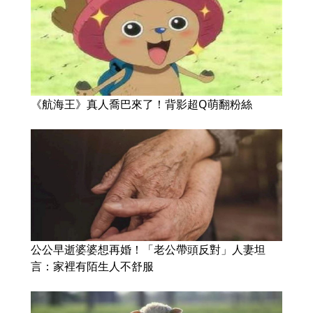
《航海王》真人喬巴來了！背影超Q萌翻粉絲
公公早逝婆婆想再婚！「老公帶頭反對」人妻坦
言：家裡有陌生人不舒服