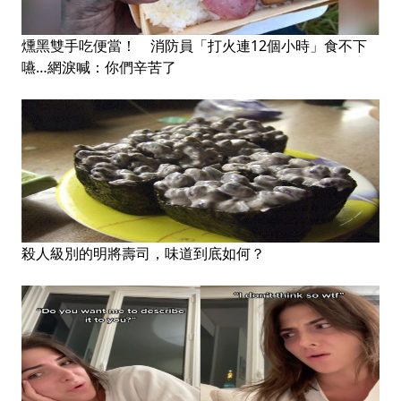
燻黑雙手吃便當！ 消防員「打火連12個小時」食不下
嚥…網淚喊：你們辛苦了
殺人級別的明將壽司，味道到底如何？