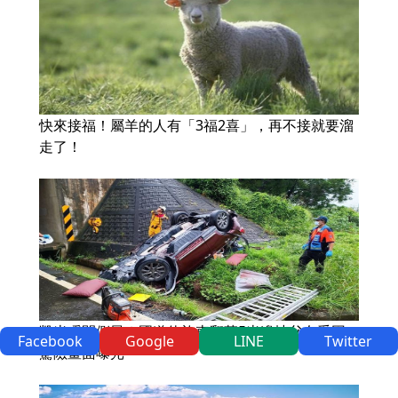
快來接福！屬羊的人有「3福2喜」，再不接就要溜
走了！
凱米瞬間側風？國道休旅車翻落5米邊坡父女受困
Facebook
Google
LINE
Twitter
驚險畫面曝光