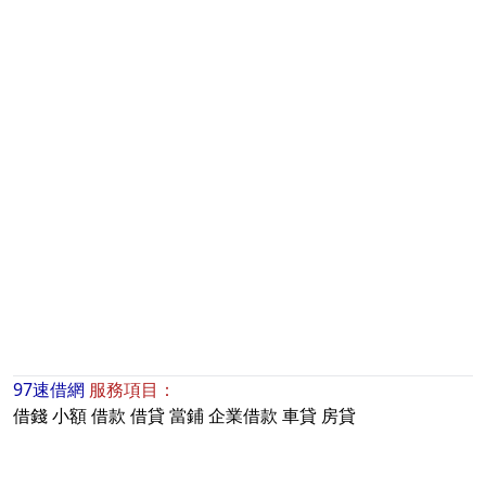
97速借網
服務項目：
借錢
小額
借款
借貸
當鋪
企業借款
車貸
房貸