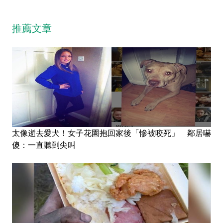
推薦文章
太像逝去愛犬！女子花園抱回家後「慘被咬死」 鄰居嚇
傻：一直聽到尖叫