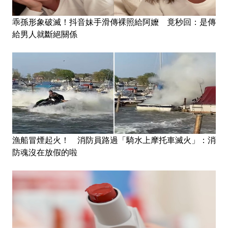
乖孫形象破滅！抖音妹手滑傳裸照給阿嬤 竟秒回：是傳
給男人就斷絕關係
漁船冒煙起火！ 消防員路過「騎水上摩托車滅火」：消
防魂沒在放假的啦